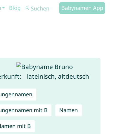
n
Blog
Babynamen App
rkunft:
lateinisch, altdeutsch
Jungennamen
ungennamen mit B
Namen
Namen mit B