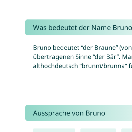
Was bedeutet der Name Bruno
Bruno bedeutet “der Braune” (von
übertragenen Sinne “der Bär”. Ma
althochdeutsch “brunnī/brunna” fü
Aussprache von Bruno