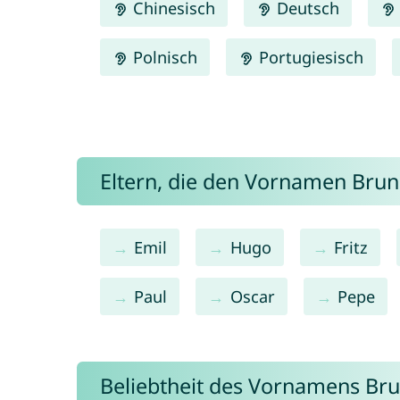
Chinesisch
Deutsch
Polnisch
Portugiesisch
Eltern, die den Vornamen Br
Emil
Hugo
Fritz
Paul
Oscar
Pepe
Beliebtheit des Vornamens Br