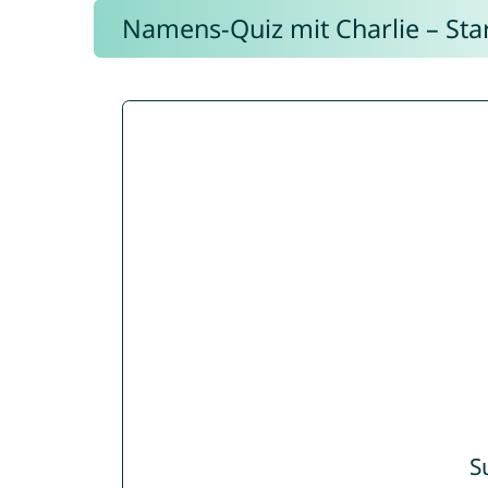
Namens-Quiz mit Charlie – Start
S