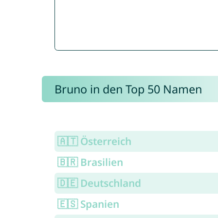
Bruno in den Top 50 Namen
🇦🇹 Österreich
🇧🇷 Brasilien
🇩🇪 Deutschland
🇪🇸 Spanien