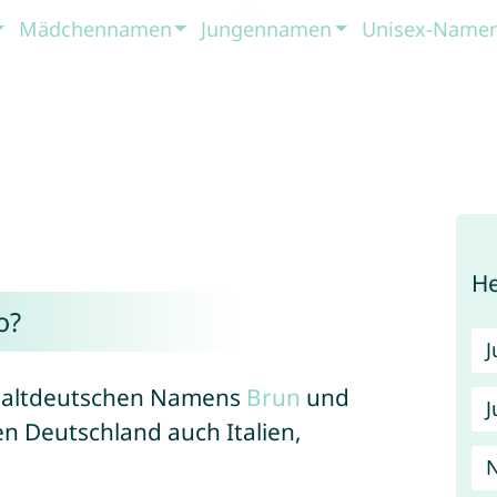
Mädchennamen
Jungennamen
Unisex-Name
He
o?
es altdeutschen Namens
Brun
und
J
n Deutschland auch Italien,