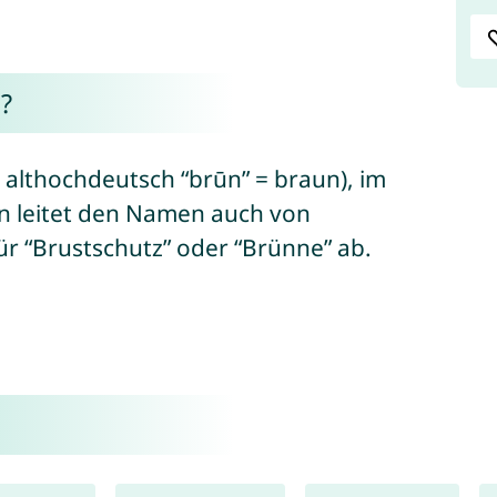
?
 althochdeutsch “brūn” = braun), im
n leitet den Namen auch von
r “Brustschutz” oder “Brünne” ab.