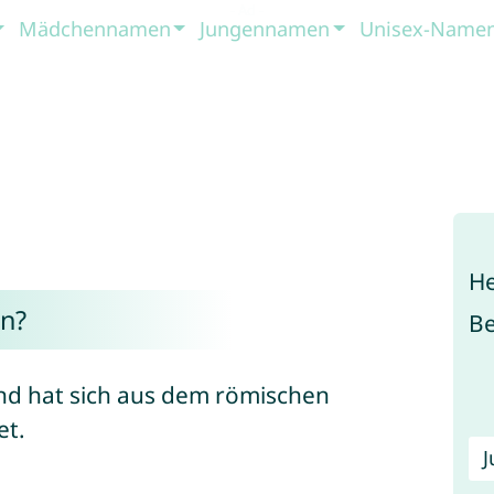
Mädchennamen
Jungennamen
Unisex-Name
He
n?
B
und hat sich aus dem römischen
et.