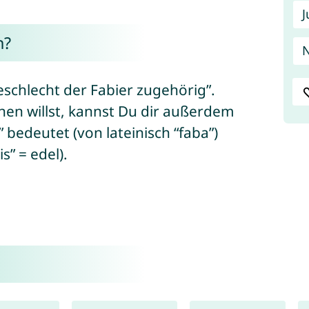
J
n?
N
schlecht der Fabier zugehörig”.
en willst, kannst Du dir außerdem
bedeutet (von lateinisch “faba”)
s” = edel).