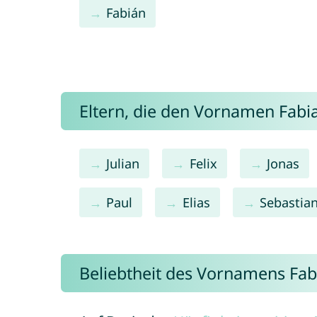
Fabián
Eltern, die den Vornamen Fab
Julian
Felix
Jonas
Paul
Elias
Sebastia
Beliebtheit des Vornamens Fab