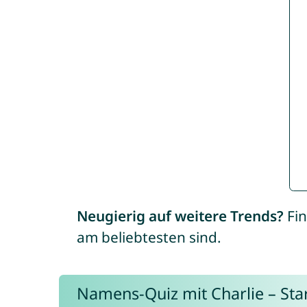
Neugierig auf weitere Trends?
Fin
am beliebtesten sind.
Namens-Quiz mit Charlie – Start