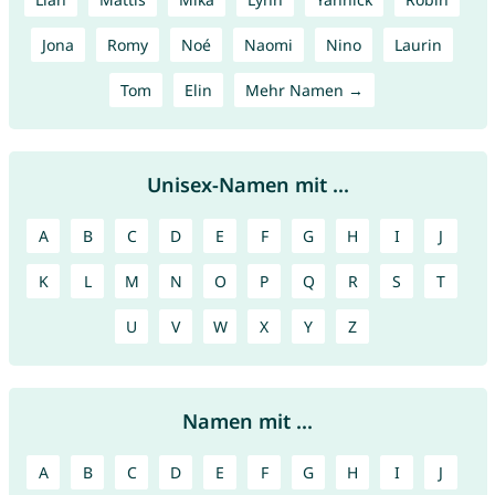
Jona
Romy
Noé
Naomi
Nino
Laurin
Tom
Elin
Mehr Namen →
Unisex-Namen mit ...
A
B
C
D
E
F
G
H
I
J
K
L
M
N
O
P
Q
R
S
T
U
V
W
X
Y
Z
Namen mit ...
A
B
C
D
E
F
G
H
I
J