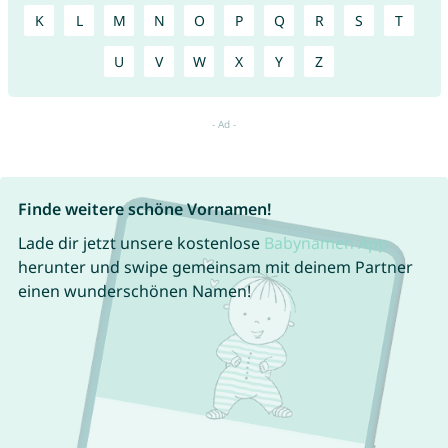
K
L
M
N
O
P
Q
R
S
T
U
V
W
X
Y
Z
Finde weitere schöne Vornamen!
Lade dir jetzt unsere kostenlose
Babynamen App
herunter und swipe gemeinsam mit deinem Partner
einen wunderschönen Namen!