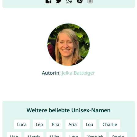
Autorin:
Jelka Batteiger
Weitere beliebte Unisex-Namen
Luca
Leo
Elia
Aria
Lou
Charlie
Lian
Mattis
Mika
Lynn
Yannick
Robin