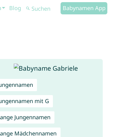
n
Blog
Babynamen App
Jungennamen
ungennamen mit G
Lange Jungennamen
Lange Mädchennamen