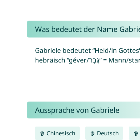
Was bedeutet der Name Gabrie
Gabriele bedeutet “Held/in Gottes”
Aussprache von Gabriele
Chinesisch
Deutsch