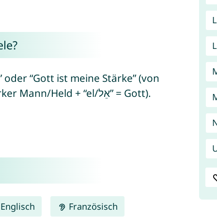
le?
L
 oder “Gott ist meine Stärke” (von
hebräisch “géver/גֶּבֶר” = Mann/starker Mann/Held + “el/אֵל” = Gott).
U
Englisch
Französisch