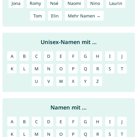
Jona
Romy
Noé
Naomi
Nino
Laurin
Tom
Elin
Mehr Namen →
Unisex-Namen mit ...
A
B
C
D
E
F
G
H
I
J
K
L
M
N
O
P
Q
R
S
T
U
V
W
X
Y
Z
Namen mit ...
A
B
C
D
E
F
G
H
I
J
K
L
M
N
O
P
Q
R
S
T