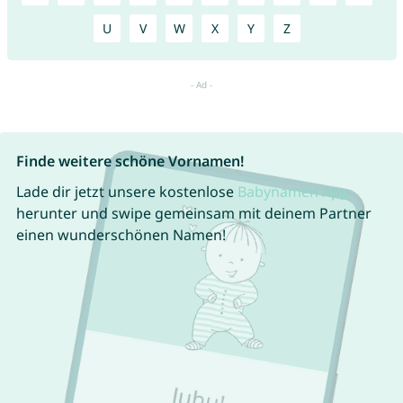
U
V
W
X
Y
Z
Finde weitere schöne Vornamen!
Lade dir jetzt unsere kostenlose
Babynamen App
herunter und swipe gemeinsam mit deinem Partner
einen wunderschönen Namen!