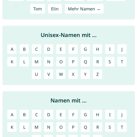
Tom
Elin
Mehr Namen →
Unisex-Namen mit ...
A
B
C
D
E
F
G
H
I
J
K
L
M
N
O
P
Q
R
S
T
U
V
W
X
Y
Z
Namen mit ...
A
B
C
D
E
F
G
H
I
J
K
L
M
N
O
P
Q
R
S
T