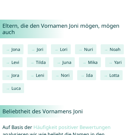
Eltern, die den Vornamen Joni mögen, mögen
auch
Jona
Jori
Lori
Nuri
Noah
Levi
Tilda
Juna
Mika
Yari
Jora
Leni
Nori
Ida
Lotta
Luca
Beliebtheit des Vornamens Joni
Auf Basis der
Häufigkeit positiver Bewertungen
analysieren wir, wie beliebt die Namen in den