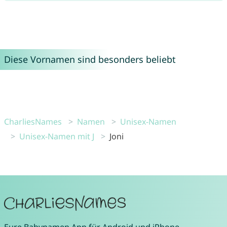
Diese Vornamen sind besonders beliebt
CharliesNames
Namen
Unisex-Namen
Unisex-Namen mit J
Joni
Eure
Babynamen App
für
Android
und
iPhone