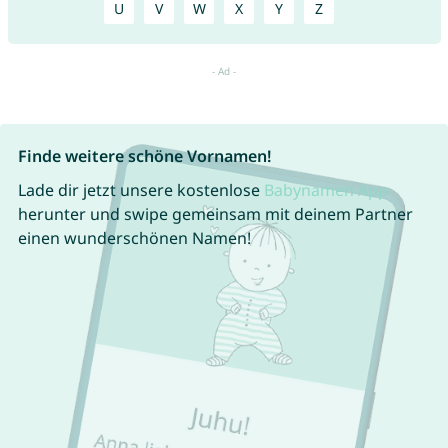
U
V
W
X
Y
Z
Finde weitere schöne Vornamen!
Lade dir jetzt unsere kostenlose
Babynamen App
herunter und swipe gemeinsam mit deinem Partner
einen wunderschönen Namen!