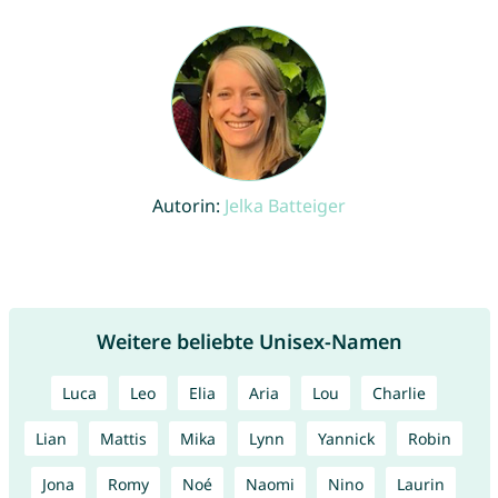
Autorin:
Jelka Batteiger
Weitere beliebte Unisex-Namen
Luca
Leo
Elia
Aria
Lou
Charlie
Lian
Mattis
Mika
Lynn
Yannick
Robin
Jona
Romy
Noé
Naomi
Nino
Laurin