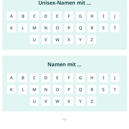
Unisex-Namen mit ...
A
B
C
D
E
F
G
H
I
J
K
L
M
N
O
P
Q
R
S
T
U
V
W
X
Y
Z
Namen mit ...
A
B
C
D
E
F
G
H
I
J
K
L
M
N
O
P
Q
R
S
T
U
V
W
X
Y
Z