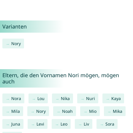
Varianten
Nory
Eltern, die den Vornamen Nori mögen, mögen
auch
Nora
Lou
Nika
Nuri
Kaya
Mila
Nory
Noah
Mio
Mika
Juna
Levi
Leo
Liv
Sora