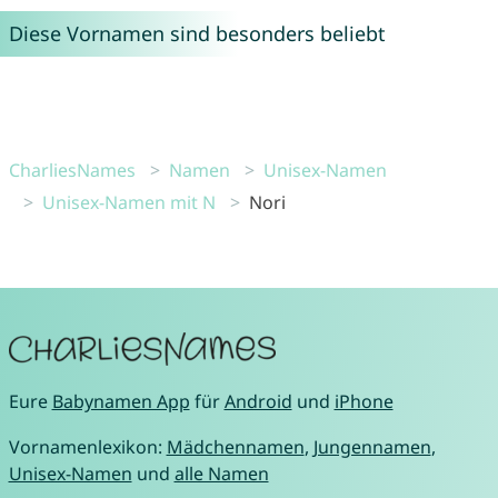
Diese Vornamen sind besonders beliebt
CharliesNames
Namen
Unisex-Namen
Unisex-Namen mit N
Nori
Eure
Babynamen App
für
Android
und
iPhone
Vornamenlexikon:
Mädchennamen
,
Jungennamen
,
Unisex-Namen
und
alle Namen