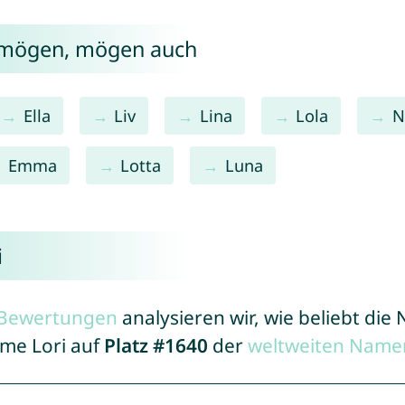
i mögen, mögen auch
Ella
Liv
Lina
Lola
N
Emma
Lotta
Luna
i
r Bewertungen
analysieren wir, wie beliebt di
ame Lori auf
Platz #1640
der
weltweiten Namen