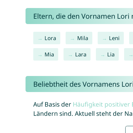
Eltern, die den Vornamen Lor
Lora
Mila
Leni
Mia
Lara
Lia
Beliebtheit des Vornamens Lor
Auf Basis der
Häufigkeit positive
Ländern sind. Aktuell steht der N