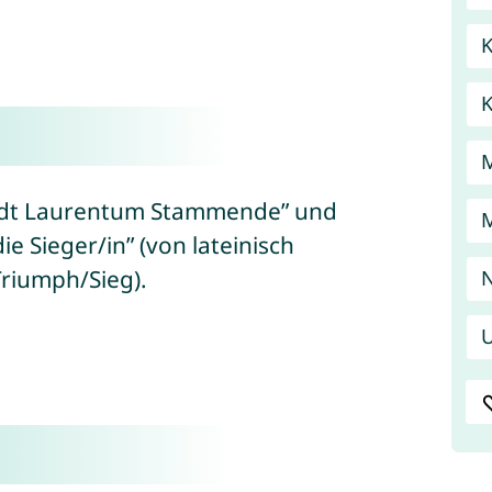
K
Stadt Laurentum Stammende” und
e Sieger/in” (von lateinisch
Triumph/Sieg).
N
U