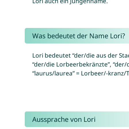
Lori auch ein Jungenname.
Was bedeutet der Name Lori?
Lori bedeutet “der/die aus der 
“der/die Lorbeerbekränzte”, “der/di
“laurus/laurea” = Lorbeer/-kranz/
Aussprache von Lori