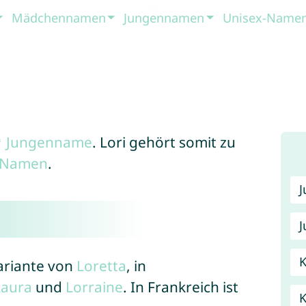
Mädchennamen
Jungennamen
Unisex-Name
♂
Jungenname
. Lori gehört somit zu
x-Namen
.
J
K
Variante von
Loretta
, in
Laura
und
Lorraine
. In Frankreich ist