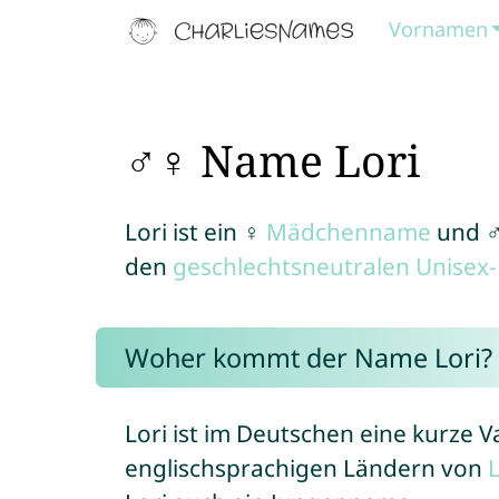
Vornamen
♂♀ Name Lori
Lori ist ein ♀
Mädchenname
und 
den
geschlechtsneutralen Unise
Woher kommt der Name Lori?
Lori ist im Deutschen eine kurze 
englischsprachigen Ländern von