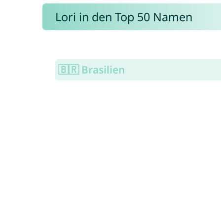
Lori in den Top 50 Namen
🇧🇷 Brasilien