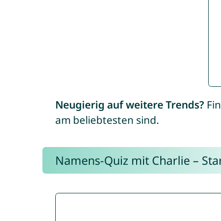
Neugierig auf weitere Trends?
Fin
am beliebtesten sind.
Namens-Quiz mit Charlie – Start