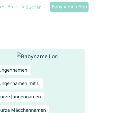
n
Blog
Babynamen App
Jungennamen
ungennamen mit L
urze Jungennamen
Kurze Mädchennamen