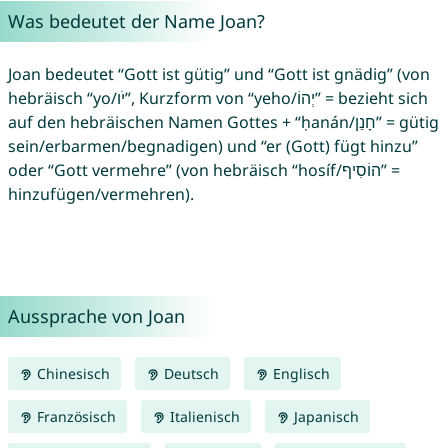
Was bedeutet der Name Joan?
Joan bedeutet “Gott ist gütig” und “Gott ist gnädig” (von
hebräisch “yo/יֹו”, Kurzform von “yeho/יְהוֹ” = bezieht sich
auf den hebräischen Namen Gottes + “ḥanán/חָנַן” = gütig
sein/erbarmen/begnadigen) und “er (Gott) fügt hinzu”
oder “Gott vermehre” (von hebräisch “hosíf/הוֹסִיף” =
hinzufügen/vermehren).
Aussprache von Joan
Chinesisch
Deutsch
Englisch
Französisch
Italienisch
Japanisch