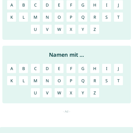
A
B
C
D
E
F
G
H
I
J
K
L
M
N
O
P
Q
R
S
T
U
V
W
X
Y
Z
Namen mit ...
A
B
C
D
E
F
G
H
I
J
K
L
M
N
O
P
Q
R
S
T
U
V
W
X
Y
Z