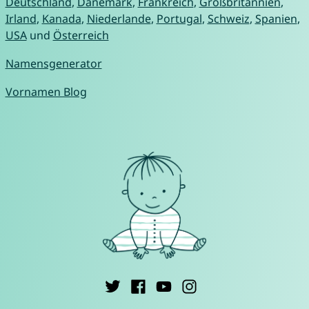
Deutschland
,
Dänemark
,
Frankreich
,
Großbritannien
,
Irland
,
Kanada
,
Niederlande
,
Portugal
,
Schweiz
,
Spanien
,
USA
und
Österreich
Namensgenerator
Vornamen Blog