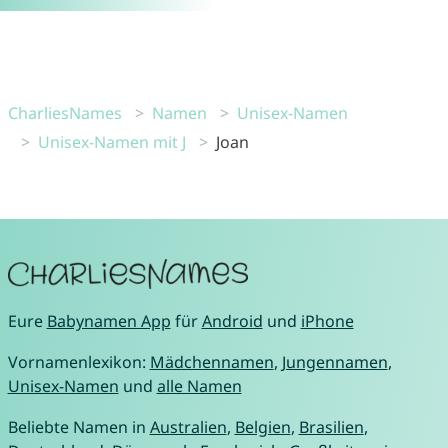
CharliesNames
Namen
Unisex-Namen
Unisex-Namen mit J
Joan
Eure
Babynamen App
für
Android
und
iPhone
Vornamenlexikon:
Mädchennamen
,
Jungennamen
,
Unisex-Namen
und
alle Namen
Beliebte Namen in
Australien
,
Belgien
,
Brasilien
,