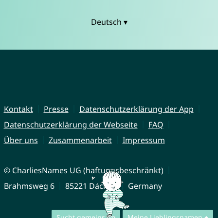
Deutsch ▾
Kontakt
Presse
Datenschutzerklärung der App
Datenschutzerklärung der Webseite
FAQ
Über uns
Zusammenarbeit
Impressum
© CharliesNames UG (haftungsbeschränkt)
Brahmsweg 6
85221 Dachau
Germany
Sucht gemeinsam
Meine Lieblingsnamen