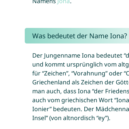
Namens
Jona
.
Was bedeutet der Name Iona?
Der Jungenname Iona bedeutet “die Ta
und kommt ursprünglich vom altgr
für “Zeichen”, “Vorahnung” oder “
Griechenland als Zeichen der Göt
man auch, dass Iona “der Frieden
auch vom griechischen Wort “Ion
Ionier” bedeuten. Der Mädchenna
Insel” (von altnordisch “ey”).