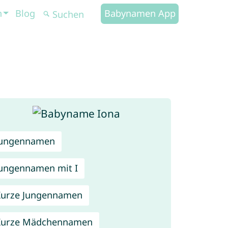
n
Blog
Babynamen App
Jungennamen
ungennamen mit I
urze Jungennamen
Kurze Mädchennamen