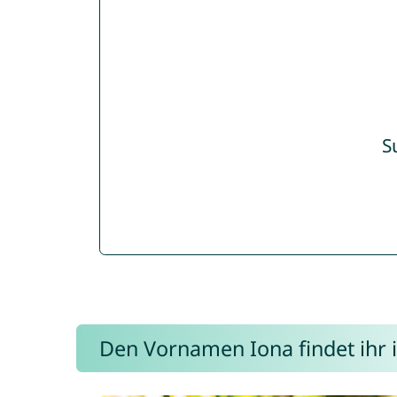
S
Den Vornamen Iona findet ihr i