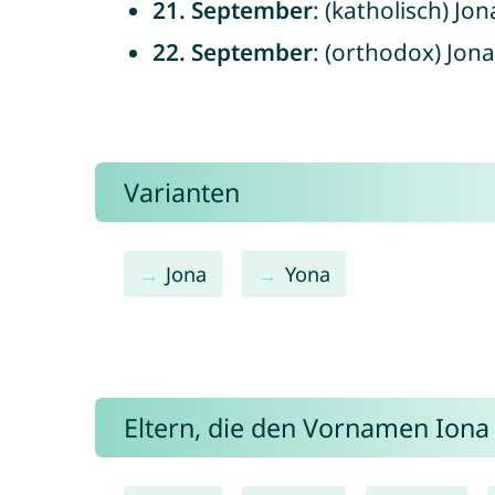
21. September
: (katholisch) Jo
22. September
: (orthodox) Jon
Varianten
Jona
Yona
Eltern, die den Vornamen Ion