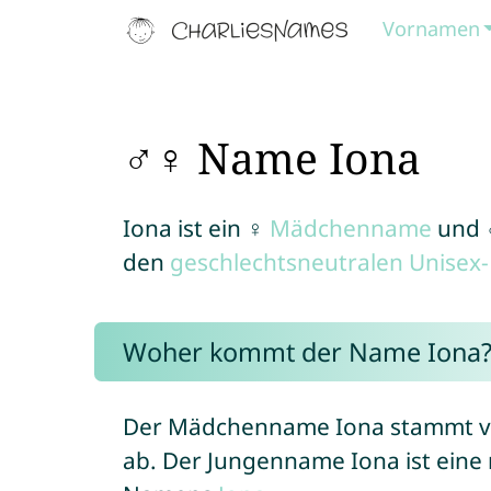
Vornamen
♂♀ Name Iona
Iona ist ein ♀
Mädchenname
und
den
geschlechtsneutralen Unise
Woher kommt der Name Iona
Der Mädchenname Iona stammt vo
ab. Der Jungenname Iona ist eine 