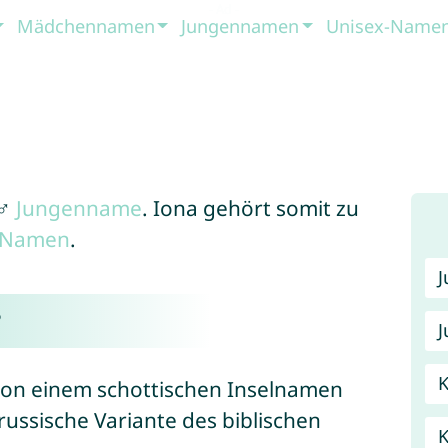
Mädchennamen
Jungennamen
Unisex-Name
 ♂
Jungenname
. Iona gehört somit zu
x-Namen
.
?
J
K
n einem schottischen Inselnamen
russische Variante des biblischen