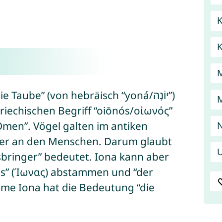
K
ube” (von hebräisch “yoná/יוֹנָה”)
M
iechischen Begriff “oiōnós/οἰωνός”
Omen”. Vögel galten im antiken
N
ter an den Menschen. Darum glaubt
U
sbringer” bedeutet. Iona kann aber
as” (Ίωνας) abstammen und “der
me Iona hat die Bedeutung “die