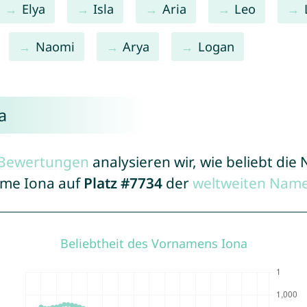
Elya
Isla
Aria
Leo
Naomi
Arya
Logan
a
r Bewertungen
analysieren wir, wie beliebt di
ame Iona auf
Platz #7734
der
weltweiten Name