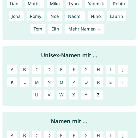
Lian
Mattis
Mika
Lynn
Yannick
Robin
Jona
Romy
Noé
Naomi
Nino
Laurin
Tom
Elin
Mehr Namen →
Unisex-Namen mit ...
A
B
C
D
E
F
G
H
I
J
K
L
M
N
O
P
Q
R
S
T
U
V
W
X
Y
Z
Namen mit ...
A
B
C
D
E
F
G
H
I
J