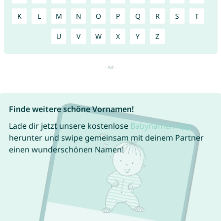
K
L
M
N
O
P
Q
R
S
T
U
V
W
X
Y
Z
Finde weitere schöne Vornamen!
Lade dir jetzt unsere kostenlose
Babynamen App
herunter und swipe gemeinsam mit deinem Partner
einen wunderschönen Namen!