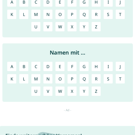
A
B
C
D
E
F
G
H
I
J
K
L
M
N
O
P
Q
R
S
T
U
V
W
X
Y
Z
Namen mit ...
A
B
C
D
E
F
G
H
I
J
K
L
M
N
O
P
Q
R
S
T
U
V
W
X
Y
Z