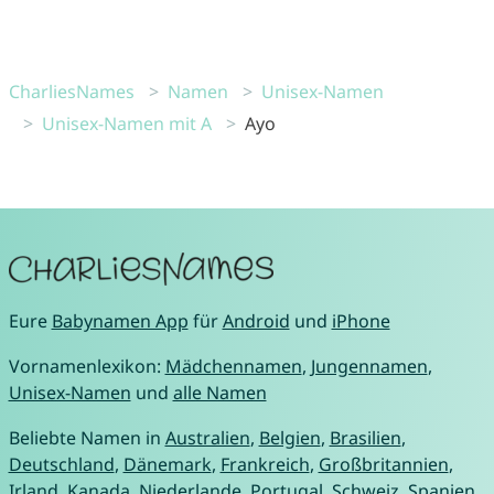
CharliesNames
Namen
Unisex-Namen
Unisex-Namen mit A
Ayo
Eure
Babynamen App
für
Android
und
iPhone
Vornamenlexikon:
Mädchennamen
,
Jungennamen
,
Unisex-Namen
und
alle Namen
Beliebte Namen in
Australien
,
Belgien
,
Brasilien
,
Deutschland
,
Dänemark
,
Frankreich
,
Großbritannien
,
Irland
,
Kanada
,
Niederlande
,
Portugal
,
Schweiz
,
Spanien
,