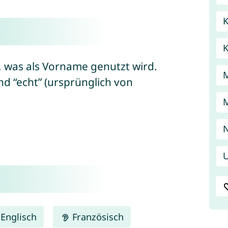
K
t, was als Vorname genutzt wird.
d “echt” (ursprünglich von
N
U
Englisch
Französisch