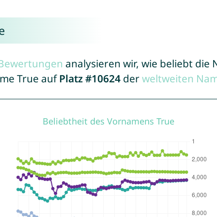
e
r Bewertungen
analysieren wir, wie beliebt di
ame True auf
Platz #10624
der
weltweiten Nam