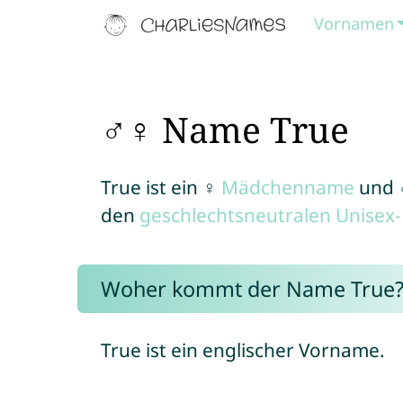
Vornamen
♂♀ Name True
True ist ein ♀
Mädchenname
und
den
geschlechtsneutralen Unise
Woher kommt der Name True
True ist ein englischer Vorname.