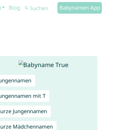
n
Blog
Babynamen App
Jungennamen
ungennamen mit T
urze Jungennamen
Kurze Mädchennamen