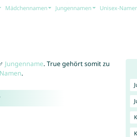
Mädchennamen
Jungennamen
Unisex-Name
 ♂
Jungenname
. True gehört somit zu
x-Namen
.
?
J
K