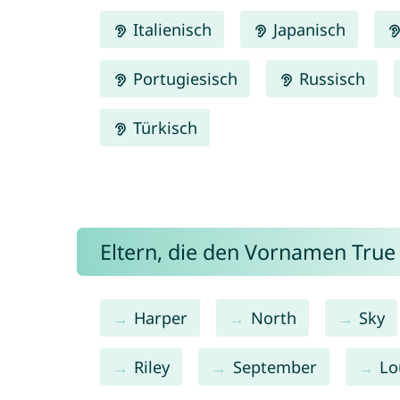
Italienisch
Japanisch
Portugiesisch
Russisch
Türkisch
Eltern, die den Vornamen Tru
Harper
North
Sky
Riley
September
Lo