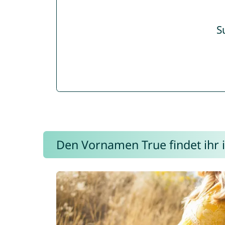
S
Den Vornamen True findet ihr i