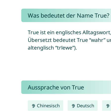
Was bedeutet der Name True?
True ist ein englisches Alltagswor
Übersetzt bedeutet True “wahr” un
altenglisch “trīewe”).
Aussprache von True
Chinesisch
Deutsch