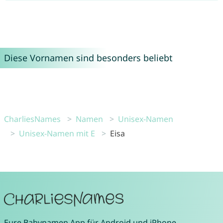
Diese Vornamen sind besonders beliebt
CharliesNames
Namen
Unisex-Namen
Unisex-Namen mit E
Eisa
Eure
Babynamen App
für
Android
und
iPhone