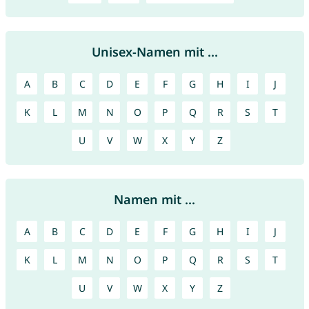
Unisex-Namen mit ...
A
B
C
D
E
F
G
H
I
J
K
L
M
N
O
P
Q
R
S
T
U
V
W
X
Y
Z
Namen mit ...
A
B
C
D
E
F
G
H
I
J
K
L
M
N
O
P
Q
R
S
T
U
V
W
X
Y
Z