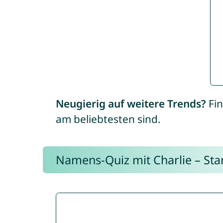
Neugierig auf weitere Trends?
Fin
am beliebtesten sind.
Namens-Quiz mit Charlie – Start