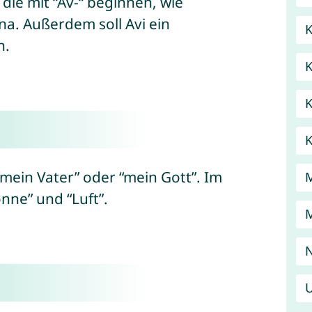
ie mit “Av-“ beginnen, wie
na. Außerdem soll Avi ein
K
n.
K
mein Vater” oder “mein Gott”. Im
nne” und “Luft”.
U