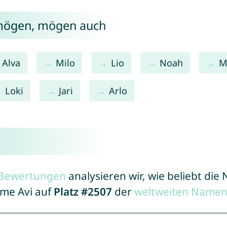
 mögen, mögen auch
Alva
Milo
Lio
Noah
M
Loki
Jari
Arlo
r Bewertungen
analysieren wir, wie beliebt di
ame Avi auf
Platz #2507
der
weltweiten Namen