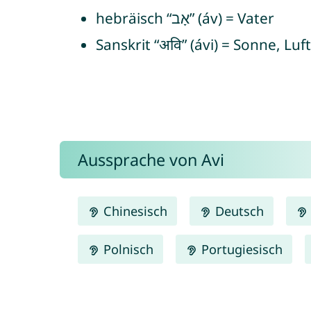
hebräisch “אָב” (áv) = Vater
Sanskrit “अवि” (ávi) = Sonne, Luft
Aussprache von Avi
Chinesisch
Deutsch
Polnisch
Portugiesisch