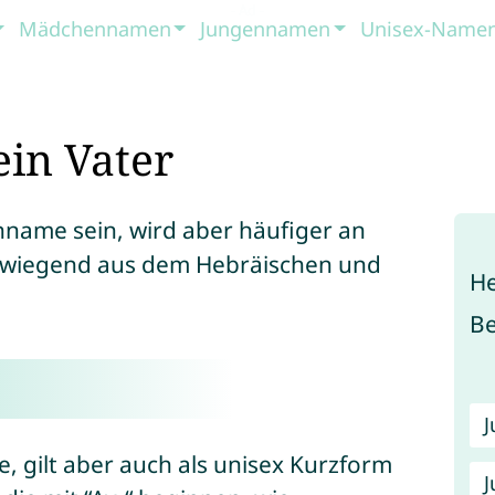
Mädchennamen
Jungennamen
Unisex-Name
in Vater
name sein, wird aber häufiger an
rwiegend aus dem Hebräischen und
He
B
, gilt aber auch als unisex Kurzform
J