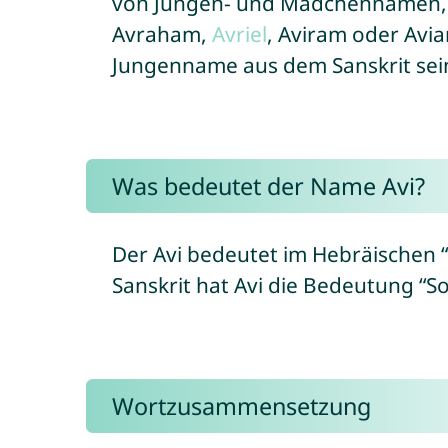
von Jungen- und Mädchennamen, d
Avraham,
Avriel
, Aviram oder Avia
Jungenname aus dem Sanskrit sei
Was bedeutet der Name Avi?
Der Avi bedeutet im Hebräischen “
Sanskrit hat Avi die Bedeutung “So
Wortzusammensetzung