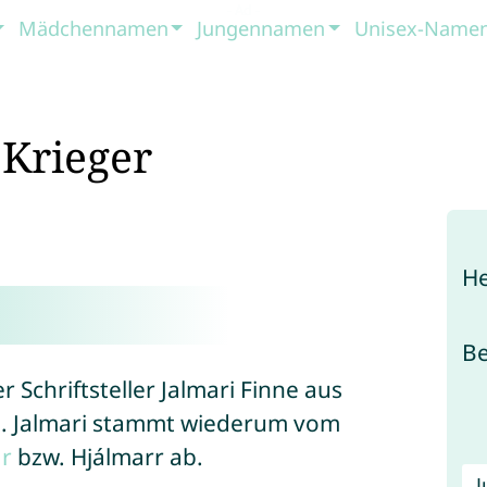
Mädchennamen
Jungennamen
Unisex-Name
 Krieger
He
B
r Schriftsteller Jalmari Finne aus
. Jalmari stammt wiederum vom
r
bzw. Hjálmarr ab.