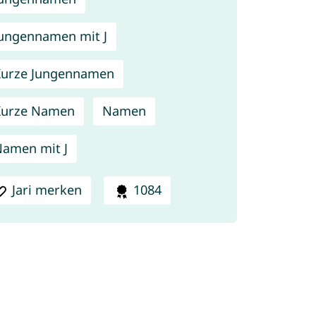
ungennamen mit J
urze Jungennamen
Kurze Namen
Namen
amen mit J
Jari merken
1084