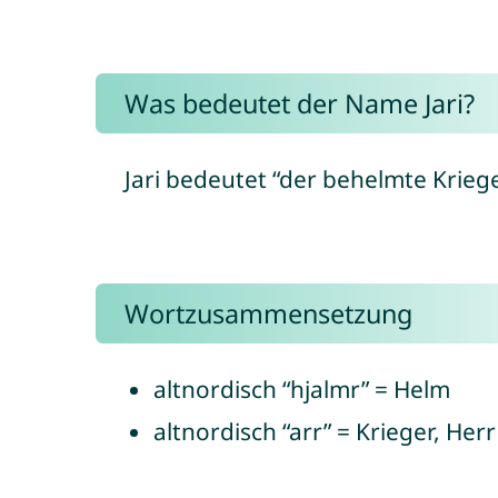
Was bedeutet der Name Jari?
Jari bedeutet “der behelmte Krieg
Wortzusammensetzung
altnordisch “hjalmr” = Helm
altnordisch “arr” = Krieger, Herr