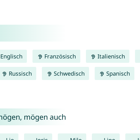
Englisch
Französisch
Italienisch
Russisch
Schwedisch
Spanisch
i mögen, mögen auch
Lio
Joris
Milo
Lino