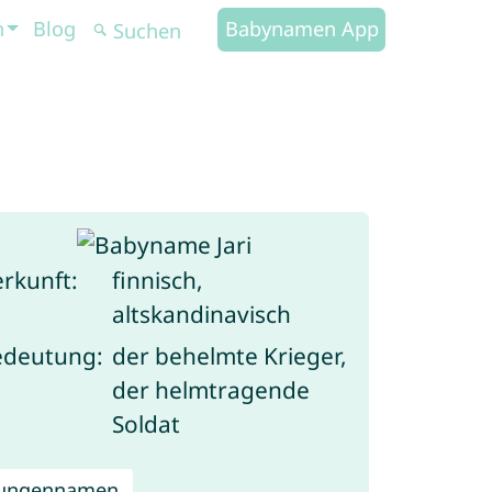
n
Blog
Babynamen App
rkunft:
finnisch,
altskandinavisch
edeutung:
der behelmte Krieger,
der helmtragende
Soldat
Jungennamen