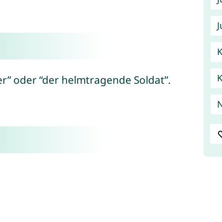
J
K
er” oder “der helmtragende Soldat”.
N