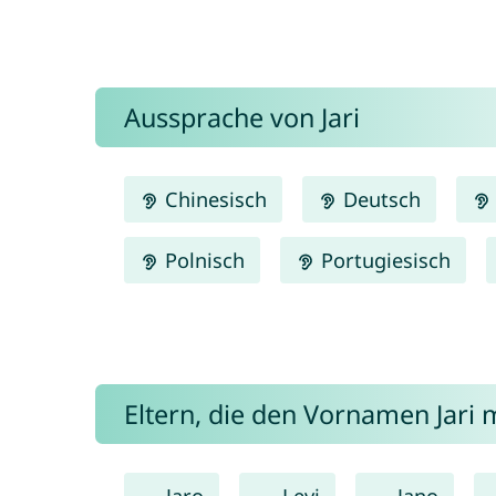
Aussprache von Jari
Chinesisch
Deutsch
Polnisch
Portugiesisch
Eltern, die den Vornamen Jar
Jaro
Levi
Jano