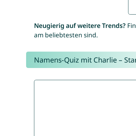
Neugierig auf weitere Trends?
Fin
am beliebtesten sind.
Namens-Quiz mit Charlie – Start