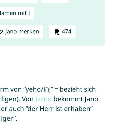
amen mit J
Jano merken
474
rbarmen/begnadigen). Von
Jarno
bekommt Jano
r auch “der Herr ist erhaben”
iger”.