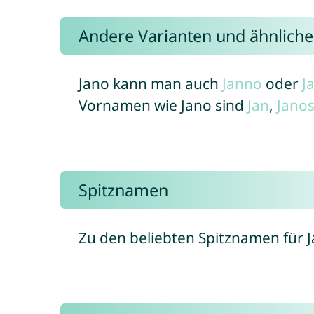
Andere Varianten und ähnlic
Jano kann man auch
Janno
oder
J
Vornamen wie Jano sind
Jan
,
Jano
Spitznamen
Zu den beliebten Spitznamen für