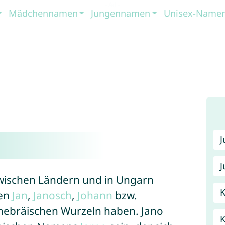
Mädchennamen
Jungennamen
Unisex-Name
J
lawischen Ländern und in Ungarn
K
men
Jan
,
Janosch
,
Johann
bzw.
n hebräischen Wurzeln haben. Jano