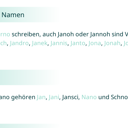
he Namen
arno
schreiben, auch Janoh oder Jannoh sind V
sch
,
Jandro
,
Janek
,
Jannis
,
Janto
,
Jona
,
Jonah
,
J
 Jano gehören
Jan
,
Jani
, Jansci,
Nano
und Schno