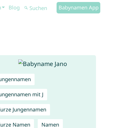
n
Blog
Babynamen App
Jungennamen
ungennamen mit J
urze Jungennamen
Kurze Namen
Namen