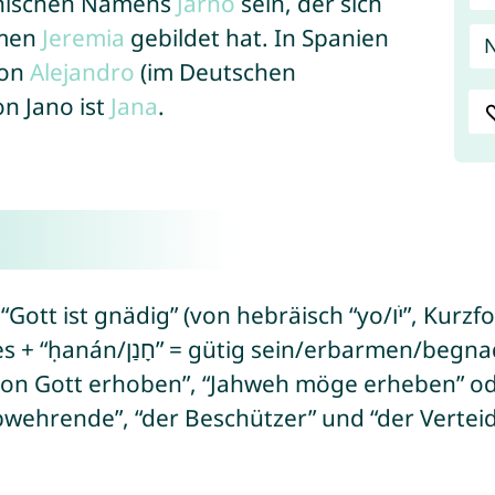
nnischen Namens
Jarno
sein, der sich
amen
Jeremia
gebildet hat. In Spanien
N
von
Alejandro
(im Deutschen
on Jano ist
Jana
.
 hebräisch “yo/יֹו”, Kurzform von “yeho/יְהוֹ” = bezieht sich
auf den hebräischen Namen Gottes + “ḥanán/חָנַן” = gütig sein/e
von Gott erhoben”, “Jahweh möge erheben” ode
ehrende”, “der Beschützer” und “der Verteid