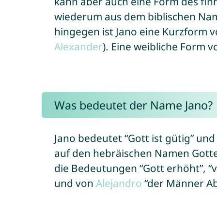
kann aber auch eine Form des fi
wiederum aus dem biblischen N
hingegen ist Jano eine Kurzform 
Alexander
). Eine weibliche Form v
Was bedeutet der Name Jano?
Jano bedeutet “Gott ist gütig” und “Gott ist gnädig” (von
die Bedeutungen “Gott erhöht”, “
und von
Alejandro
“der Männer Abw