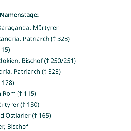
 Namenstage:
 Karaganda, Märtyrer
andria, Patriarch († 328)
115)
okien, Bischof († 250/251)
ria, Patriarch († 328)
 178)
n Rom († 115)
rtyrer († 130)
d Ostiarier († 165)
r, Bischof