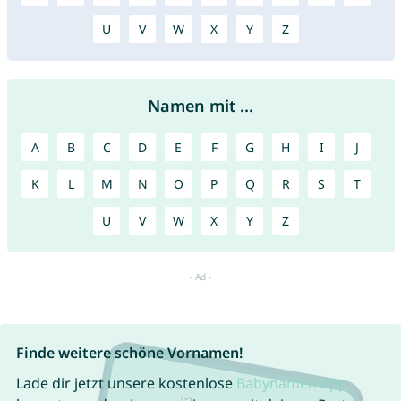
U
V
W
X
Y
Z
Namen mit ...
A
B
C
D
E
F
G
H
I
J
K
L
M
N
O
P
Q
R
S
T
U
V
W
X
Y
Z
Finde weitere schöne Vornamen!
Lade dir jetzt unsere kostenlose
Babynamen App