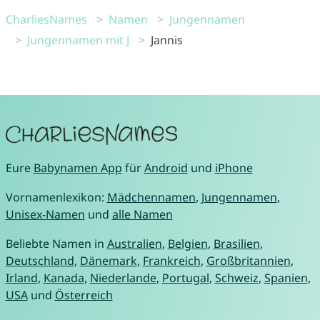
CharliesNames
Namen
Jungennamen
Jungennamen mit J
Jannis
Eure
Babynamen App
für
Android
und
iPhone
Vornamenlexikon:
Mädchennamen
,
Jungennamen
,
Unisex-Namen
und
alle Namen
Beliebte Namen in
Australien
,
Belgien
,
Brasilien
,
Deutschland
,
Dänemark
,
Frankreich
,
Großbritannien
,
Irland
,
Kanada
,
Niederlande
,
Portugal
,
Schweiz
,
Spanien
,
USA
und
Österreich