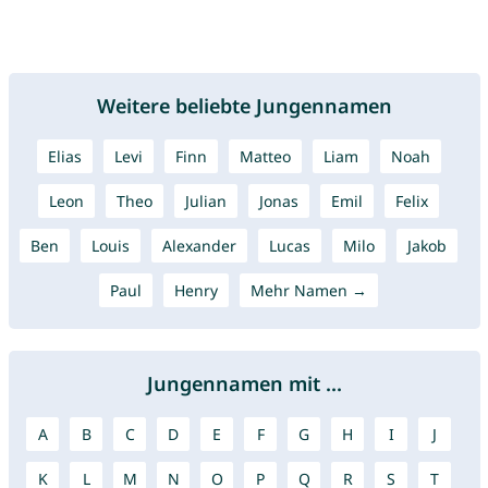
Weitere beliebte Jungennamen
Elias
Levi
Finn
Matteo
Liam
Noah
Leon
Theo
Julian
Jonas
Emil
Felix
Ben
Louis
Alexander
Lucas
Milo
Jakob
Paul
Henry
Mehr Namen →
Jungennamen mit ...
A
B
C
D
E
F
G
H
I
J
K
L
M
N
O
P
Q
R
S
T