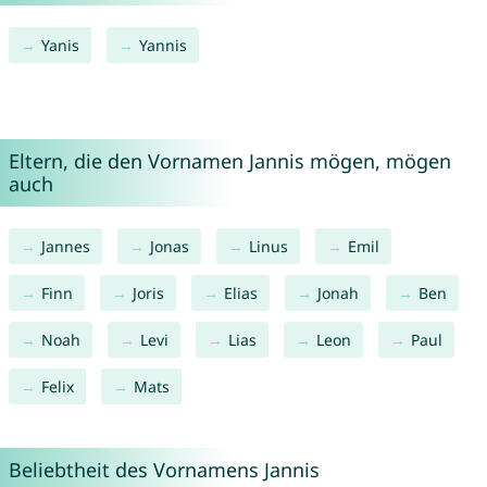
Yanis
Yannis
Eltern, die den Vornamen Jannis mögen, mögen
auch
Jannes
Jonas
Linus
Emil
Finn
Joris
Elias
Jonah
Ben
Noah
Levi
Lias
Leon
Paul
Felix
Mats
Beliebtheit des Vornamens Jannis