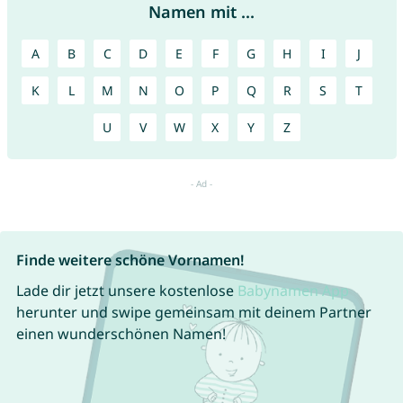
Namen mit ...
A
B
C
D
E
F
G
H
I
J
K
L
M
N
O
P
Q
R
S
T
U
V
W
X
Y
Z
Finde weitere schöne Vornamen!
Lade dir jetzt unsere kostenlose
Babynamen App
herunter und swipe gemeinsam mit deinem Partner
einen wunderschönen Namen!