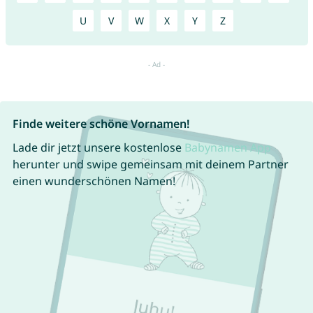
U
V
W
X
Y
Z
Finde weitere schöne Vornamen!
Lade dir jetzt unsere kostenlose
Babynamen App
herunter und swipe gemeinsam mit deinem Partner
einen wunderschönen Namen!