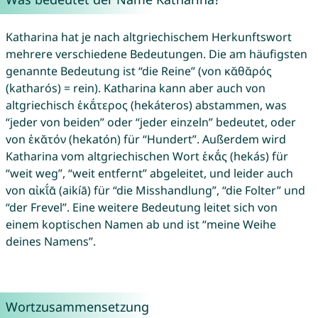
Katharina hat je nach altgriechischem Herkunftswort
mehrere verschiedene Bedeutungen. Die am häufigsten
genannte Bedeutung ist “die Reine” (von κᾰθᾰρός
(katharós) = rein). Katharina kann aber auch von
altgriechisch ἑκᾰ́τερος (hekáteros) abstammen, was
“jeder von beiden” oder “jeder einzeln” bedeutet, oder
von ἑκᾰτόν (hekatón) für “Hundert”. Außerdem wird
Katharina vom altgriechischen Wort ἑκᾰ́ς (hekás) für
“weit weg”, “weit entfernt” abgeleitet, und leider auch
von αἰκῐ́ᾱ (aikíā) für “die Misshandlung”, “die Folter” und
“der Frevel”. Eine weitere Bedeutung leitet sich von
einem koptischen Namen ab und ist “meine Weihe
deines Namens”.
Wortzusammensetzung