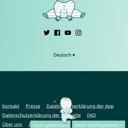
Deutsch ▾
Kontakt
Presse
Datenschutzerklärung der App
Datenschutzerklärung der Webseite
FAQ
Über uns
Zusammenarbeit
Impressum
Sucht gemeinsam
Meine Lieblingsnamen