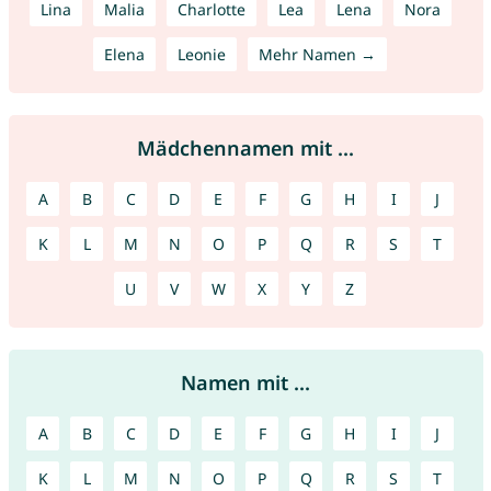
Lina
Malia
Charlotte
Lea
Lena
Nora
Elena
Leonie
Mehr Namen →
Mädchennamen mit ...
A
B
C
D
E
F
G
H
I
J
K
L
M
N
O
P
Q
R
S
T
U
V
W
X
Y
Z
Namen mit ...
A
B
C
D
E
F
G
H
I
J
K
L
M
N
O
P
Q
R
S
T