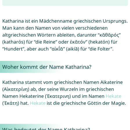
Katharina ist ein Mädchenname griechischen Ursprungs.
Man kann den Namen von vielen verschiedenen
altgriechischen Wörtern ableiten, darunter “κᾰθᾰρός”
(katharós) für “die Reine” oder ἑκᾰτόν” (hekatón) für
“Hundert”, aber auch “αἰκῐ́ᾱ” (aikíā) für “die Folter”.
Woher kommt der Name Katharina?
Katharina stammt vom griechischen Namen Aikaterine
(Αἰκατερίνη) ab, der seine Wurzeln im griechischen
Namen Hekaterine (Ἑκατερινη) und im Namen
Hekate
(Ἑκάτη) hat.
Hekate
ist die griechische Göttin der Magie.
Was bedeutet der Name Katharina?