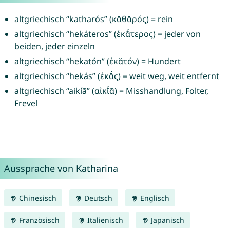
altgriechisch “katharós” (κᾰθᾰρός) = rein
altgriechisch “hekáteros” (ἑκᾰ́τερος) = jeder von
beiden, jeder einzeln
altgriechisch “hekatón” (ἑκᾰτόν) = Hundert
altgriechisch “hekás” (ἑκᾰ́ς) = weit weg, weit entfernt
altgriechisch “aikíā” (αἰκῐ́ᾱ) = Misshandlung, Folter,
Frevel
Aussprache von Katharina
Chinesisch
Deutsch
Englisch
Französisch
Italienisch
Japanisch