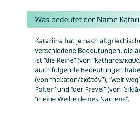
Was bedeutet der Name Katari
Katariina hat je nach altgriechi
verschiedene Bedeutungen, die 
ist “die Reine” (von “katharós/κᾰθᾰ
auch folgende Bedeutungen haben: 
(von “hekatón/ἑκᾰτόν”), “weit weg”,
Folter” und “der Frevel” (von “aik
“meine Weihe deines Namens”.