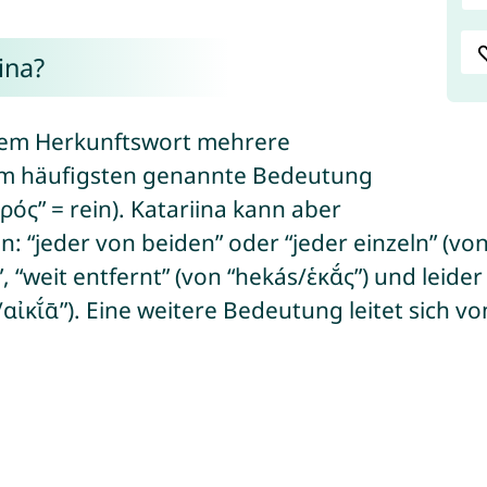
ina?
schem Herkunftswort mehrere
am häufigsten genannte Bedeutung
ρός” = rein). Katariina kann aber
“jeder von beiden” oder “jeder einzeln” (von 
 “weit entfernt” (von “hekás/ἑκᾰ́ς”) und leide
íā/αἰκῐ́ᾱ”). Eine weitere Bedeutung leitet sich