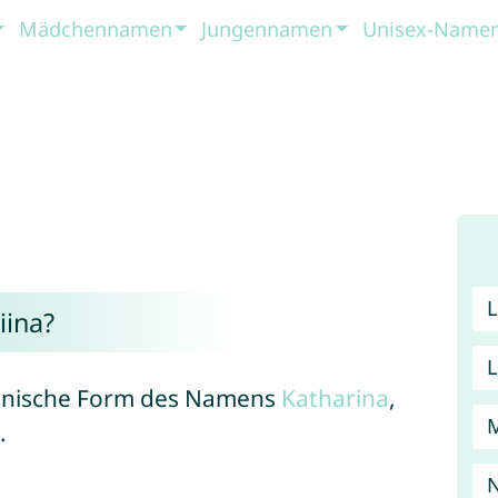
Mädchennamen
Jungennamen
Unisex-Name
ina?
estnische Form des Namens
Katharina
,
.
N