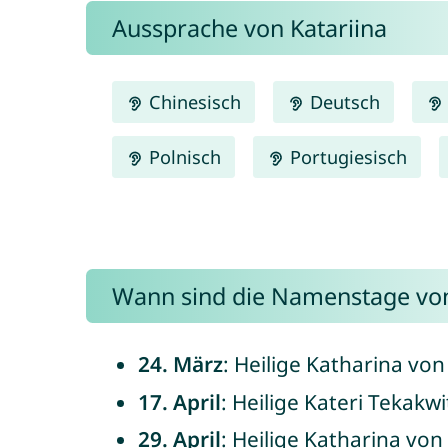
Aussprache von Katariina
Chinesisch
Deutsch
Polnisch
Portugiesisch
Wann sind die Namenstage von
24. März
: Heilige Katharina vo
17. April
: Heilige Kateri Tekakw
29. April
: Heilige Katharina von