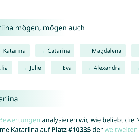
ariina mögen, mögen auch
Katarina
Catarina
Magdalena
ulia
Julie
Eva
Alexandra
ariina
r Bewertungen
analysieren wir, wie beliebt di
ame Katariina auf
Platz #10335
der
weltweiten