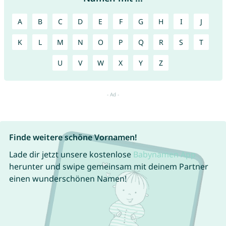
A
B
C
D
E
F
G
H
I
J
K
L
M
N
O
P
Q
R
S
T
U
V
W
X
Y
Z
Finde weitere schöne Vornamen!
Lade dir jetzt unsere kostenlose
Babynamen App
herunter und swipe gemeinsam mit deinem Partner
einen wunderschönen Namen!