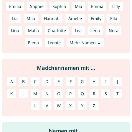
Emilia
Sophie
Sophia
Mia
Emma
Lilly
Lia
Mila
Hannah
Amelie
Emily
Ella
Lina
Malia
Charlotte
Lea
Lena
Nora
Elena
Leonie
Mehr Namen →
Mädchennamen mit ...
A
B
C
D
E
F
G
H
I
J
K
L
M
N
O
P
Q
R
S
T
U
V
W
X
Y
Z
Namen mit ...