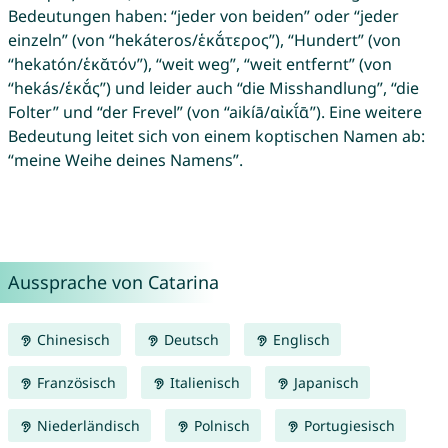
Bedeutungen haben: “jeder von beiden” oder “jeder
einzeln” (von “hekáteros/ἑκᾰ́τερος”), “Hundert” (von
“hekatón/ἑκᾰτόν”), “weit weg”, “weit entfernt” (von
“hekás/ἑκᾰ́ς”) und leider auch “die Misshandlung”, “die
Folter” und “der Frevel” (von “aikíā/αἰκῐ́ᾱ”). Eine weitere
Bedeutung leitet sich von einem koptischen Namen ab:
“meine Weihe deines Namens”.
Aussprache von Catarina
Chinesisch
Deutsch
Englisch
Französisch
Italienisch
Japanisch
Niederländisch
Polnisch
Portugiesisch