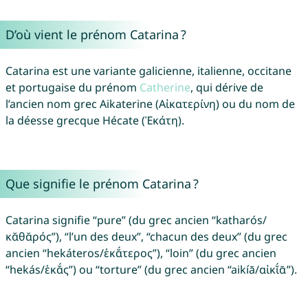
D’où vient le prénom Catarina ?
Catarina est une variante galicienne, italienne, occitane
et portugaise du prénom
Catherine
, qui dérive de
l’ancien nom grec Aikaterine (Αἰκατερίνη) ou du nom de
la déesse grecque Hécate (Ἑκάτη).
Que signifie le prénom Catarina ?
Catarina signifie “pure” (du grec ancien “katharós/
κᾰθᾰρός”), “l’un des deux”, “chacun des deux” (du grec
ancien “hekáteros/ἑκᾰ́τερος”), “loin” (du grec ancien
“hekás/ἑκᾰ́ς”) ou “torture” (du grec ancien “aikíā/αἰκῐ́ᾱ”).