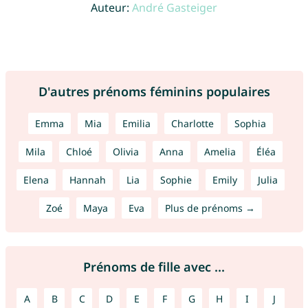
Auteur:
André Gasteiger
D'autres prénoms féminins populaires
Emma
Mia
Emilia
Charlotte
Sophia
Mila
Chloé
Olivia
Anna
Amelia
Éléa
Elena
Hannah
Lia
Sophie
Emily
Julia
Zoé
Maya
Eva
Plus de prénoms →
Prénoms de fille avec ...
A
B
C
D
E
F
G
H
I
J