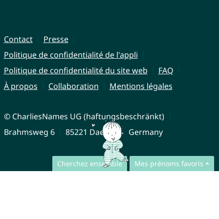
Contact
Presse
Politique de confidentialité de l'appli
Politique de confidentialité du site web
FAQ
À propos
Collaboration
Mentions légales
© CharliesNames UG (haftungsbeschränkt)
Brahmsweg 6
85221 Dachau
Germany
Cherchez ensemble
Mes prénoms favoris