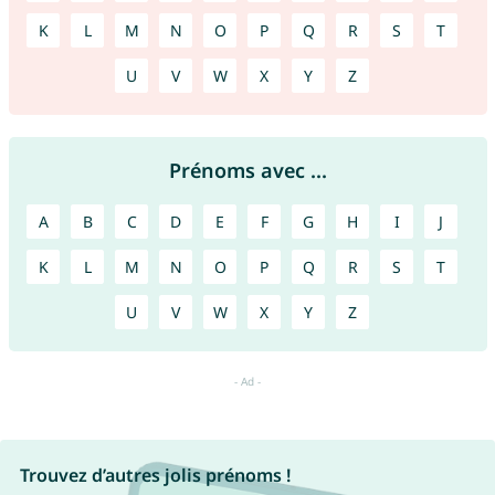
K
L
M
N
O
P
Q
R
S
T
U
V
W
X
Y
Z
Prénoms avec ...
A
B
C
D
E
F
G
H
I
J
K
L
M
N
O
P
Q
R
S
T
U
V
W
X
Y
Z
Trouvez d’autres jolis prénoms !