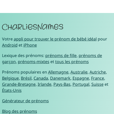
Votre
appli pour trouver le prénom de bébé idéal
pour
Android
et
iPhone
Lexique des prénoms:
prénoms de fille
,
prénoms de
garçon
,
prénoms-mixtes
et
tous les prénoms
Prénoms populaires en
Allemagne
,
Australie
,
Autriche
,
Belgique
,
Brésil
,
Canada
,
Danemark
,
Espagne
,
France
,
Grande-Bretagne
,
Irlande
,
Pays-Bas
,
Portugal
,
Suisse
et
États-Unis
Générateur de prénoms
Blog des prénoms