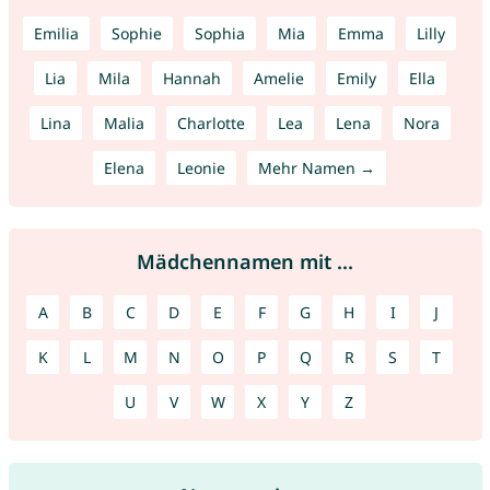
Emilia
Sophie
Sophia
Mia
Emma
Lilly
Lia
Mila
Hannah
Amelie
Emily
Ella
Lina
Malia
Charlotte
Lea
Lena
Nora
Elena
Leonie
Mehr Namen →
Mädchennamen mit ...
A
B
C
D
E
F
G
H
I
J
K
L
M
N
O
P
Q
R
S
T
U
V
W
X
Y
Z