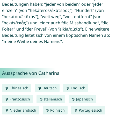
Bedeutungen haben: “jeder von beiden” oder “jeder
einzeln” (von “hekáteros/ἑκᾰ́τερος”), “Hundert” (von
“hekatón/ἑκᾰτόν”), “weit weg”, “weit entfernt” (von
“hekás/ἑκᾰ́ς”) und leider auch “die Misshandlung”, “die
Folter” und “der Frevel” (von “aikíā/αἰκῐ́ᾱ”). Eine weitere
Bedeutung leitet sich von einem koptischen Namen ab:
“meine Weihe deines Namens”.
Aussprache von Catharina
Chinesisch
Deutsch
Englisch
Französisch
Italienisch
Japanisch
Niederländisch
Polnisch
Portugiesisch