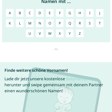
Namen mit ...
A
B
C
D
E
F
G
H
I
J
K
L
M
N
O
P
Q
R
S
T
U
V
W
X
Y
Z
Finde weitere schöne Vornamen!
Lade dir jetzt unsere kostenlose
Babynamen App
herunter und swipe gemeinsam mit deinem Partner
einen wunderschönen Namen!