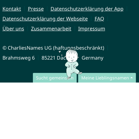
Kontakt
Presse
Datenschutzerklärung der App
Datenschutzerklärung der Webseite
FAQ
Über uns
Zusammenarbeit
Impressum
© CharliesNames UG (haftungsbeschränkt)
Brahmsweg 6
85221 Dachau
Germany
Sucht gemeinsam
Meine Lieblingsnamen