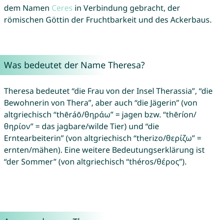
dem Namen
Ceres
in Verbindung gebracht, der
römischen Göttin der Fruchtbarkeit und des Ackerbaus.
Was bedeutet der Name Theresa?
Theresa bedeutet “die Frau von der Insel Therassia”, “die
Bewohnerin von Thera”, aber auch “die Jägerin” (von
altgriechisch “thēráō/θηράω” = jagen bzw. “thēríon/
θηρίον” = das jagbare/wilde Tier) und “die
Erntearbeiterin” (von altgriechisch “therizo/θερίζω” =
ernten/mähen). Eine weitere Bedeutungserklärung ist
“der Sommer” (von altgriechisch “théros/θέρος”).