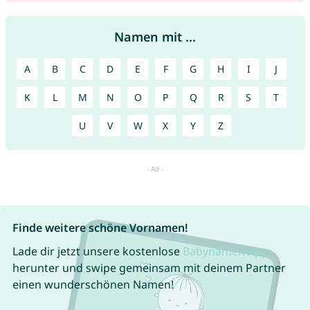
Namen mit ...
A
B
C
D
E
F
G
H
I
J
K
L
M
N
O
P
Q
R
S
T
U
V
W
X
Y
Z
Finde weitere schöne Vornamen!
Lade dir jetzt unsere kostenlose
Babynamen App
herunter und swipe gemeinsam mit deinem Partner
einen wunderschönen Namen!