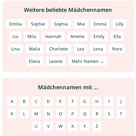
Weitere beliebte Mädchennamen
Emilia
Sophie
Sophia
Mia
Emma
Lilly
Lia
Mila
Hannah
Amelie
Emily
Ella
Lina
Malia
Charlotte
Lea
Lena
Nora
Elena
Leonie
Mehr Namen →
Mädchennamen mit ...
A
B
C
D
E
F
G
H
I
J
K
L
M
N
O
P
Q
R
S
T
U
V
W
X
Y
Z