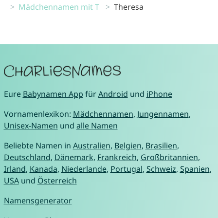
Mädchennamen mit T
Theresa
Eure
Babynamen App
für
Android
und
iPhone
Vornamenlexikon:
Mädchennamen
,
Jungennamen
,
Unisex-Namen
und
alle Namen
Beliebte Namen in
Australien
,
Belgien
,
Brasilien
,
Deutschland
,
Dänemark
,
Frankreich
,
Großbritannien
,
Irland
,
Kanada
,
Niederlande
,
Portugal
,
Schweiz
,
Spanien
,
USA
und
Österreich
Namensgenerator