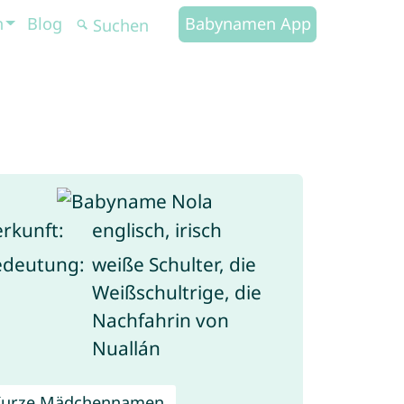
n
Blog
Babynamen App
rkunft:
englisch, irisch
edeutung:
weiße Schulter, die
Weißschultrige, die
Nachfahrin von
Nuallán
Kurze Mädchennamen