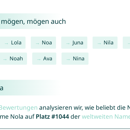
a mögen, mögen auch
Lola
Noa
Juna
Nila
Noah
Ava
Nina
la
r Bewertungen
analysieren wir, wie beliebt di
Name Nola auf
Platz #1044
der
weltweiten Name