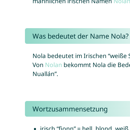
männlichen irischen Namen
Nola
Was bedeutet der Name Nola?
Nola bedeutet im Irischen “weiße S
Von
Nolan
bekommt Nola die Bede
Nuallán”.
Wortzusammensetzung
irisch “fionn” = hell, blond, weiß