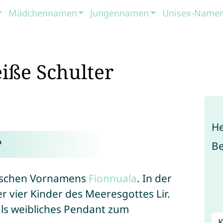
Mädchennamen
Jungennamen
Unisex-Name
iße Schulter
He
?
B
irischen Vornamens
Fionnuala
. In der
er vier Kinder des Meeresgottes Lir.
ls weibliches Pendant zum