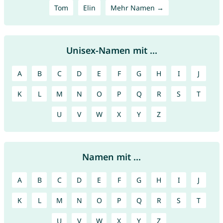
Tom
Elin
Mehr Namen →
Unisex-Namen mit ...
A
B
C
D
E
F
G
H
I
J
K
L
M
N
O
P
Q
R
S
T
U
V
W
X
Y
Z
Namen mit ...
A
B
C
D
E
F
G
H
I
J
K
L
M
N
O
P
Q
R
S
T
U
V
W
X
Y
Z