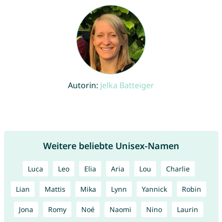
Autorin:
Jelka Batteiger
Weitere beliebte Unisex-Namen
Luca
Leo
Elia
Aria
Lou
Charlie
Lian
Mattis
Mika
Lynn
Yannick
Robin
Jona
Romy
Noé
Naomi
Nino
Laurin