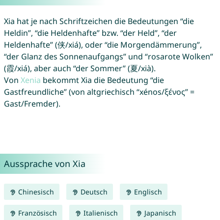
Xia hat je nach Schriftzeichen die Bedeutungen “die
Heldin”, “die Heldenhafte” bzw. “der Held”, “der
Heldenhafte” (侠/xiá), oder “die Morgendämmerung”,
“der Glanz des Sonnenaufgangs” und “rosarote Wolken”
(霞/xiá), aber auch “der Sommer” (夏/xià).
Von
Xenia
bekommt Xia die Bedeutung “die
Gastfreundliche” (von altgriechisch “xénos/ξένος” =
Gast/Fremder).
Aussprache von Xia
Chinesisch
Deutsch
Englisch
Französisch
Italienisch
Japanisch