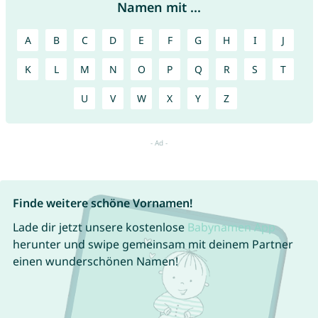
Namen mit ...
A
B
C
D
E
F
G
H
I
J
K
L
M
N
O
P
Q
R
S
T
U
V
W
X
Y
Z
Finde weitere schöne Vornamen!
Lade dir jetzt unsere kostenlose
Babynamen App
herunter und swipe gemeinsam mit deinem Partner
einen wunderschönen Namen!