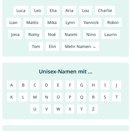
Luca
Leo
Elia
Aria
Lou
Charlie
Lian
Mattis
Mika
Lynn
Yannick
Robin
Jona
Romy
Noé
Naomi
Nino
Laurin
Tom
Elin
Mehr Namen →
Unisex-Namen mit ...
A
B
C
D
E
F
G
H
I
J
K
L
M
N
O
P
Q
R
S
T
U
V
W
X
Y
Z