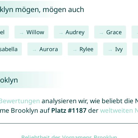
oklyn mögen, mögen auch
el
Willow
Audrey
Grace
sabella
Aurora
Rylee
Ivy
oklyn
r Bewertungen
analysieren wir, wie beliebt di
Name Brooklyn auf
Platz #1187
der
weltweiten 