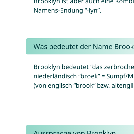
Brooklyn ist aber auch eine Komb
Namens-Endung “-lyn”.
Was bedeutet der Name Brook
Brooklyn bedeutet “das zerbroche
niederländisch “broek” = Sumpf/M
(von englisch “brook” bzw. altengl
Aussprache von Brooklyn