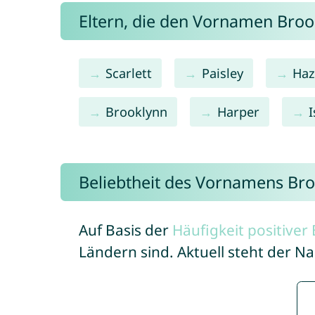
Eltern, die den Vornamen Bro
Scarlett
Paisley
Haz
Brooklynn
Harper
I
Beliebtheit des Vornamens Bro
Auf Basis der
Häufigkeit positive
Ländern sind. Aktuell steht der 