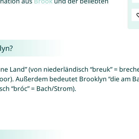
ination aus
Brook
und der beliebten
lyn?
ne Land” (von niederländisch “breuk” = brech
oor). Außerdem bedeutet Brooklyn “die am B
isch “bróc” = Bach/Strom).