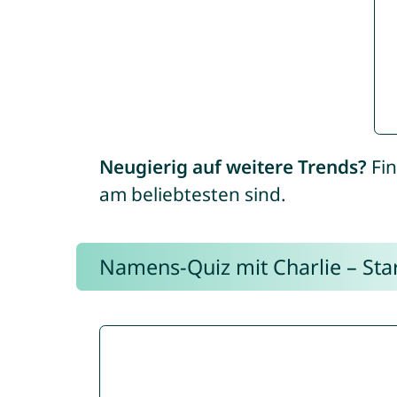
Neugierig auf weitere Trends?
Fin
am beliebtesten sind.
Namens-Quiz mit Charlie – Start