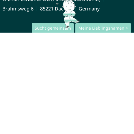
Brahmsweg 6
85221 Dachau
Germany
Sucht gemeinsam
Meine Lieblingsnamen