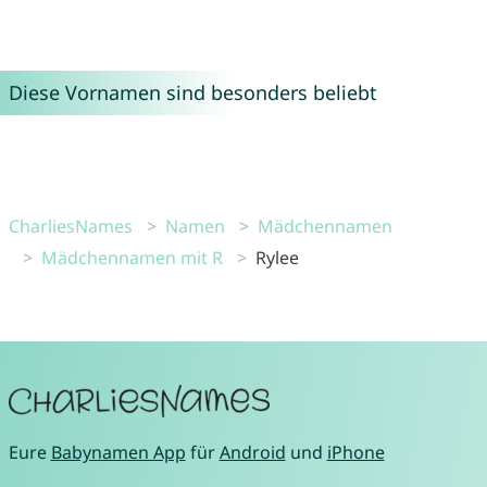
Diese Vornamen sind besonders beliebt
CharliesNames
Namen
Mädchennamen
Mädchennamen mit R
Rylee
Eure
Babynamen App
für
Android
und
iPhone