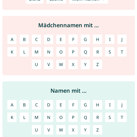
Mädchennamen mit ...
A
B
C
D
E
F
G
H
I
J
K
L
M
N
O
P
Q
R
S
T
U
V
W
X
Y
Z
Namen mit ...
A
B
C
D
E
F
G
H
I
J
K
L
M
N
O
P
Q
R
S
T
U
V
W
X
Y
Z