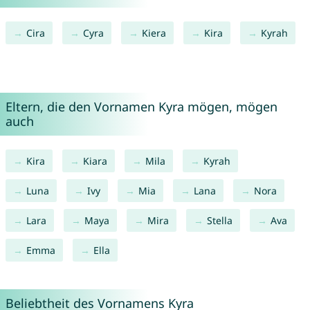
Cira
Cyra
Kiera
Kira
Kyrah
Eltern, die den Vornamen Kyra mögen, mögen
auch
Kira
Kiara
Mila
Kyrah
Luna
Ivy
Mia
Lana
Nora
Lara
Maya
Mira
Stella
Ava
Emma
Ella
Beliebtheit des Vornamens Kyra