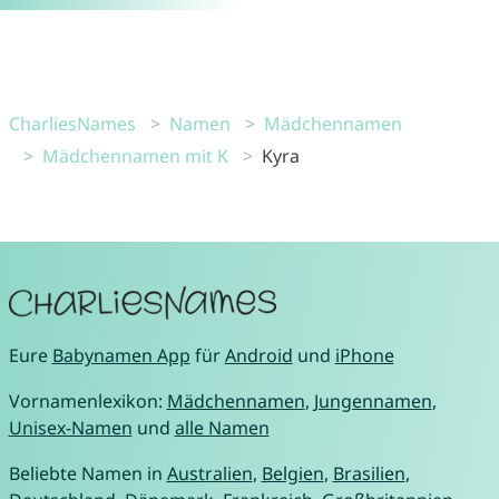
CharliesNames
Namen
Mädchennamen
Mädchennamen mit K
Kyra
Eure
Babynamen App
für
Android
und
iPhone
Vornamenlexikon:
Mädchennamen
,
Jungennamen
,
Unisex-Namen
und
alle Namen
Beliebte Namen in
Australien
,
Belgien
,
Brasilien
,