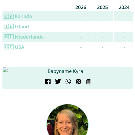
2026
2025
2024
🇨🇦 Kanada
-
-
-
🇮🇪 Irland
-
-
-
🇳🇱 Niederlande
-
-
-
🇺🇸 USA
-
-
-