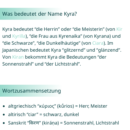
Was bedeutet der Name Kyra?
Kyra bedeutet “die Herrin” oder “die Meisterin” (von
Kir
und
Kyrilla
), “die Frau aus Kyrenaika” (von Kyrana) und
“die Schwarze”, “die Dunkelhäutige” (von
Ciara
). Im
Japanischen bedeutet Kyra “glitzernd” und “glänzend”.
Von
Kiran
bekommt Kyra die Bedeutungen “der
Sonnenstrahl” und “der Lichtstrahl”.
Wortzusammensetzung
altgriechisch “κύριος” (kū́rios) = Herr, Meister
altirisch “ciar” = schwarz, dunkel
Sanskrit “किरण” (kiráṇa) = Sonnenstrahl, Lichtstrahl