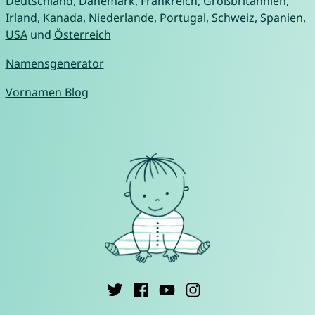
Deutschland
,
Dänemark
,
Frankreich
,
Großbritannien
,
Irland
,
Kanada
,
Niederlande
,
Portugal
,
Schweiz
,
Spanien
,
USA
und
Österreich
Namensgenerator
Vornamen Blog