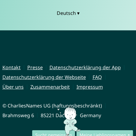
Deutsch ▾
Kontakt
Presse
Datenschutzerklärung der App
Datenschutzerklärung der Webseite
FAQ
Über uns
Zusammenarbeit
Impressum
© CharliesNames UG (haftungsbeschränkt)
Brahmsweg 6
85221 Dachau
Germany
Sucht gemeinsam
Meine Lieblingsnamen