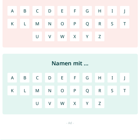
A
B
C
D
E
F
G
H
I
J
K
L
M
N
O
P
Q
R
S
T
U
V
W
X
Y
Z
Namen mit ...
A
B
C
D
E
F
G
H
I
J
K
L
M
N
O
P
Q
R
S
T
U
V
W
X
Y
Z