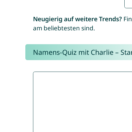
Neugierig auf weitere Trends?
Fin
am beliebtesten sind.
Namens-Quiz mit Charlie – Start