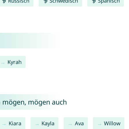
Russisch
Schwedisch
Spanisch
Kyrah
ra mögen, mögen auch
Kiara
Kayla
Ava
Willow