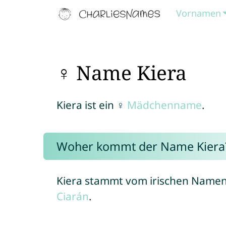
Vornamen
♀ Name Kiera
Kiera ist ein ♀
Mädchenname
.
Woher kommt der Name Kiera
Kiera stammt vom irischen Name
Ciarán
.