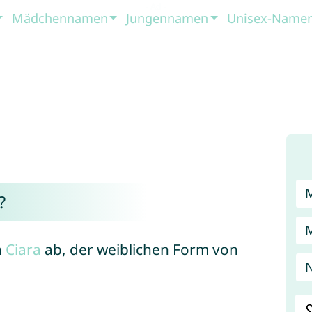
Mädchennamen
Jungennamen
Unisex-Name
?
n
Ciara
ab, der weiblichen Form von
N