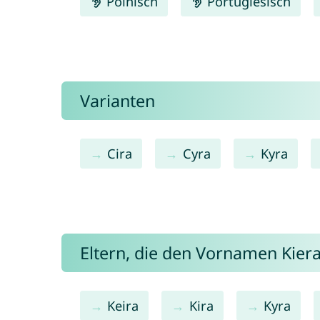
Polnisch
Portugiesisch
Varianten
Cira
Cyra
Kyra
Eltern, die den Vornamen Kie
Keira
Kira
Kyra