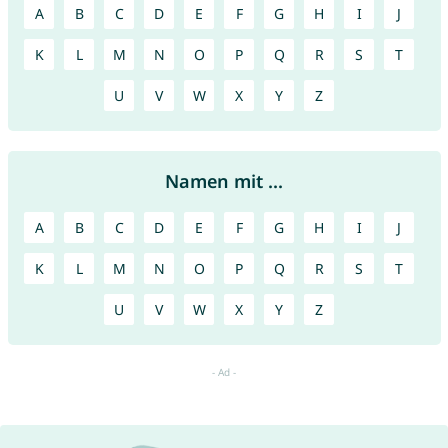
A
B
C
D
E
F
G
H
I
J
K
L
M
N
O
P
Q
R
S
T
U
V
W
X
Y
Z
Namen mit ...
A
B
C
D
E
F
G
H
I
J
K
L
M
N
O
P
Q
R
S
T
U
V
W
X
Y
Z