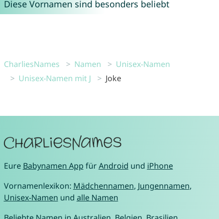
Diese Vornamen sind besonders beliebt
CharliesNames
Namen
Unisex-Namen
Unisex-Namen mit J
Joke
Eure
Babynamen App
für
Android
und
iPhone
Vornamenlexikon:
Mädchennamen
,
Jungennamen
,
Unisex-Namen
und
alle Namen
Beliebte Namen in
Australien
,
Belgien
,
Brasilien
,