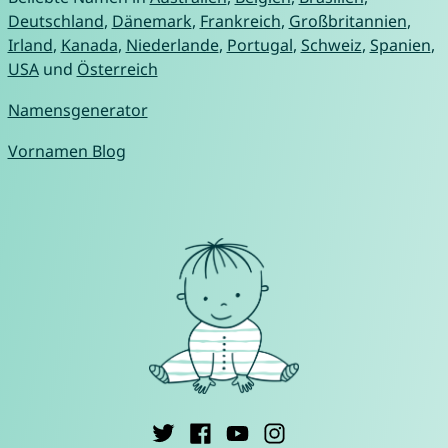
Deutschland
,
Dänemark
,
Frankreich
,
Großbritannien
,
Irland
,
Kanada
,
Niederlande
,
Portugal
,
Schweiz
,
Spanien
,
USA
und
Österreich
Namensgenerator
Vornamen Blog