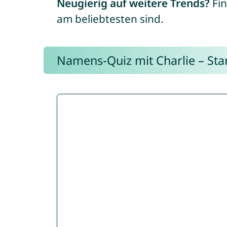
Neugierig auf weitere Trends?
Fin
am beliebtesten sind.
Namens-Quiz mit Charlie – Start