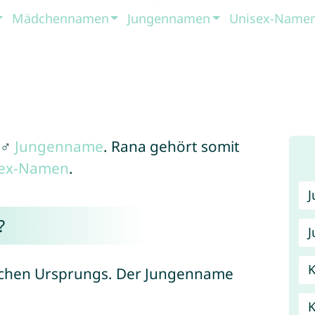
Mädchennamen
Jungennamen
Unisex-Name
 ♂
Jungenname
. Rana gehört somit
sex-Namen
.
?
J
K
schen Ursprungs. Der Jungenname