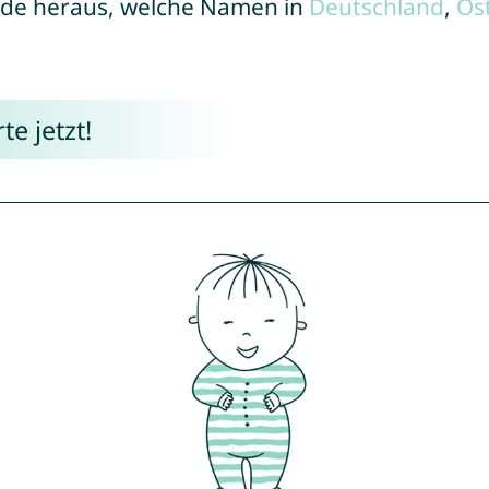
de heraus, welche Namen in
Deutschland
,
Ös
e jetzt!