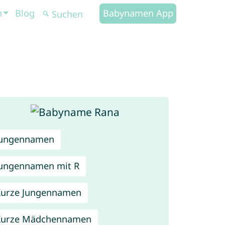
n
Blog
Babynamen App
Jungennamen
ungennamen mit R
urze Jungennamen
Kurze Mädchennamen