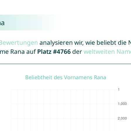
na
r Bewertungen
analysieren wir, wie beliebt di
Name Rana auf
Platz #4766
der
weltweiten Name