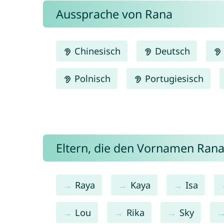
Aussprache von Rana
Chinesisch
Deutsch
Polnisch
Portugiesisch
Eltern, die den Vornamen Ra
Raya
Kaya
Isa
Lou
Rika
Sky