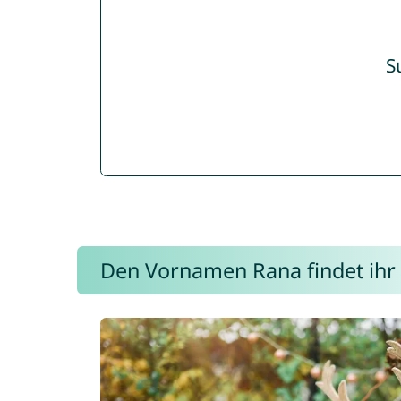
S
Den Vornamen Rana findet ihr i