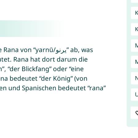
K
on “yarnū/يرنو” ab, was
tet. Rana hat dort darum die
, “der Blickfang” oder “eine
a bedeutet “der König” (von
N
schen und Spanischen bedeutet “rana”
U