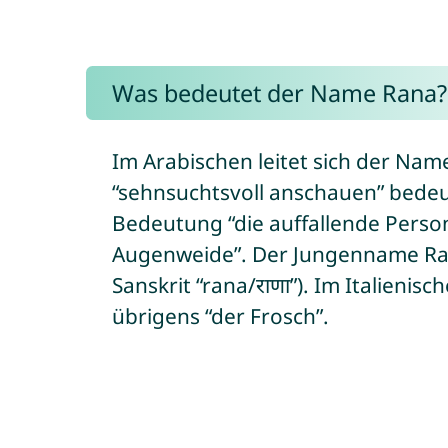
Was bedeutet der Name Rana?
Im Arabischen leitet sich der Name Rana v
“sehnsuchtsvoll anschauen” bedeu
Bedeutung “die auffallende Person”
Augenweide”. Der Jungenname Ran
Sanskrit “rana/राणा”). Im Italieni
übrigens “der Frosch”.