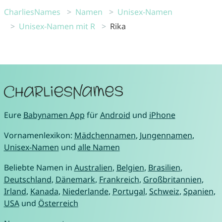
CharliesNames
Namen
Unisex-Namen
Unisex-Namen mit R
Rika
Eure
Babynamen App
für
Android
und
iPhone
Vornamenlexikon:
Mädchennamen
,
Jungennamen
,
Unisex-Namen
und
alle Namen
Beliebte Namen in
Australien
,
Belgien
,
Brasilien
,
Deutschland
,
Dänemark
,
Frankreich
,
Großbritannien
,
Irland
,
Kanada
,
Niederlande
,
Portugal
,
Schweiz
,
Spanien
,
USA
und
Österreich