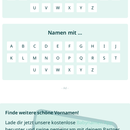
U
V
W
X
Y
Z
Namen mit ...
A
B
C
D
E
F
G
H
I
J
K
L
M
N
O
P
Q
R
S
T
U
V
W
X
Y
Z
Finde weitere schöne Vornamen!
Lade dir jetzt unsere kostenlose
Babynamen App
herunter und swipe gemeinsam mit deinem Partner