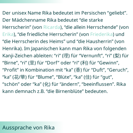
Der unisex Name Rika bedeutet im Persischen “geliebt”.
Der Mädchenname Rika bedeutet “die starke
Herrscherin” (von
Ricarda
), “die allein Herrschende” (von
Erika
), “die friedliche Herrscherin” (von
Friederika
) und
“die Herrscherin des Heims” und “die Hausherrin” (von
Henrika). Im Japanischen kann man Rika von folgenden
Kanji-Zeichen ableiten: “ri” (理) für “Vernunft”, “ri” (梨) für
“Birne”, “ri” (里) für “Dorf” oder “ri” (利) für “Gewinn”,
“Profit” in Kombination mit “ka” (香) für “Duft”, “Geruch”,
“ka” (花/華) für “Blume”, “Blüte”, “ka” (佳) für “gut”,
“schön” oder “ka” (化) für “ändern”, “beeinflussen”. Rika
kann demnach z.B. “die Birnenblüte” bedeuten.
Aussprache von Rika