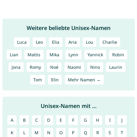
Weitere beliebte Unisex-Namen
Luca
Leo
Elia
Aria
Lou
Charlie
Lian
Mattis
Mika
Lynn
Yannick
Robin
Jona
Romy
Noé
Naomi
Nino
Laurin
Tom
Elin
Mehr Namen →
Unisex-Namen mit ...
A
B
C
D
E
F
G
H
I
J
K
L
M
N
O
P
Q
R
S
T