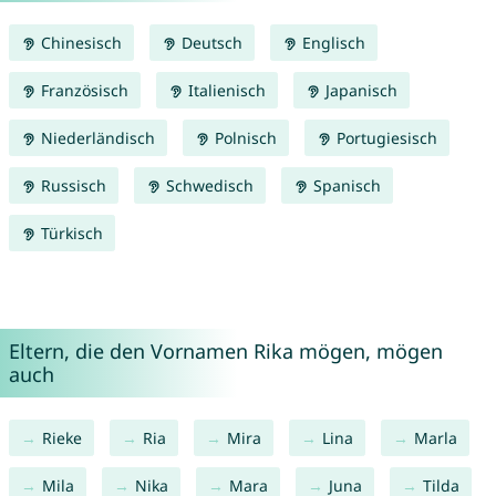
Chinesisch
Deutsch
Englisch
Französisch
Italienisch
Japanisch
Niederländisch
Polnisch
Portugiesisch
Russisch
Schwedisch
Spanisch
Türkisch
Eltern, die den Vornamen Rika mögen, mögen
auch
Rieke
Ria
Mira
Lina
Marla
Mila
Nika
Mara
Juna
Tilda