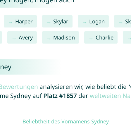
Harper
Skylar
Logan
Sk
Avery
Madison
Charlie
dney
r Bewertungen
analysieren wir, wie beliebt di
Name Sydney auf
Platz #1857
der
weltweiten Na