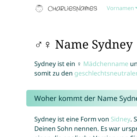
Vornamen
♂♀ Name Sydney
Sydney ist ein ♀
Mädchenname
un
somit zu den
geschlechtsneutral
Woher kommt der Name Sydn
Sydney ist eine Form von
Sidney
. 
Deinen Sohn nennen. Es war ursp