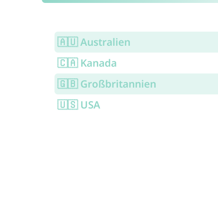
🇦🇺 Australien
🇨🇦 Kanada
🇬🇧 Großbritannien
🇺🇸 USA