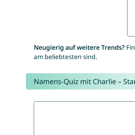
Neugierig auf weitere Trends?
Fin
am beliebtesten sind.
Namens-Quiz mit Charlie – Start