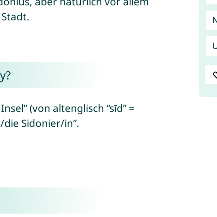
donius, aber natürlich vor allem
Stadt.
N
U
y?
nsel” (von altenglisch “sīd” =
r/die Sidonier/in”.