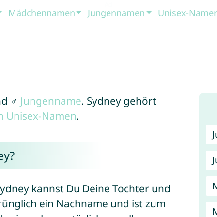
Mädchennamen
Jungennamen
Unisex-Name
d ♂
Jungenname
. Sydney gehört
en Unisex-Namen
.
ey?
J
Sydney kannst Du Deine Tochter und
rünglich ein Nachname und ist zum