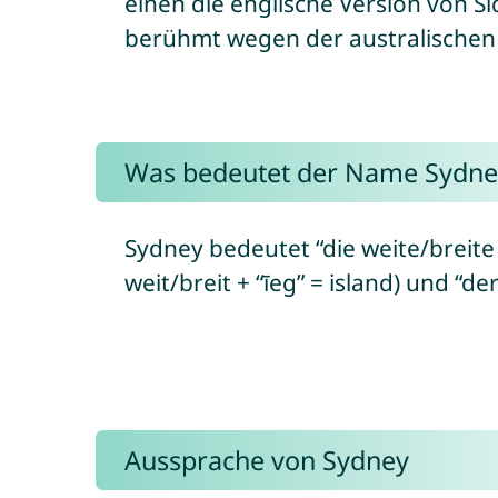
einen die englische Version von Si
berühmt wegen der australischen 
Was bedeutet der Name Sydne
Sydney bedeutet “die weite/breite I
weit/breit + “īeg” = island) und “de
Aussprache von Sydney