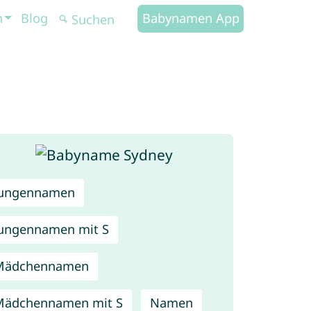
n
Blog
Babynamen App
Jungennamen
ungennamen mit S
Mädchennamen
Mädchennamen mit S
Namen