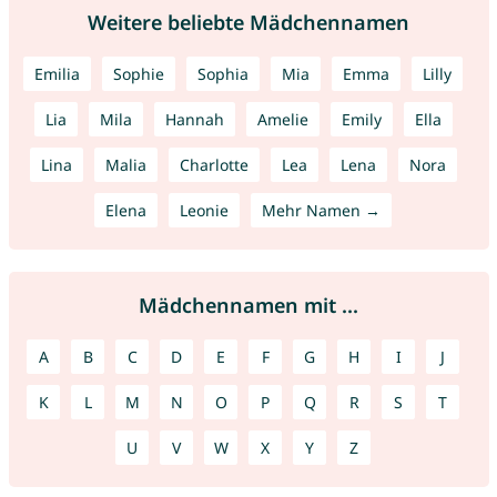
Weitere beliebte Mädchennamen
Emilia
Sophie
Sophia
Mia
Emma
Lilly
Lia
Mila
Hannah
Amelie
Emily
Ella
Lina
Malia
Charlotte
Lea
Lena
Nora
Elena
Leonie
Mehr Namen →
Mädchennamen mit ...
A
B
C
D
E
F
G
H
I
J
K
L
M
N
O
P
Q
R
S
T
U
V
W
X
Y
Z