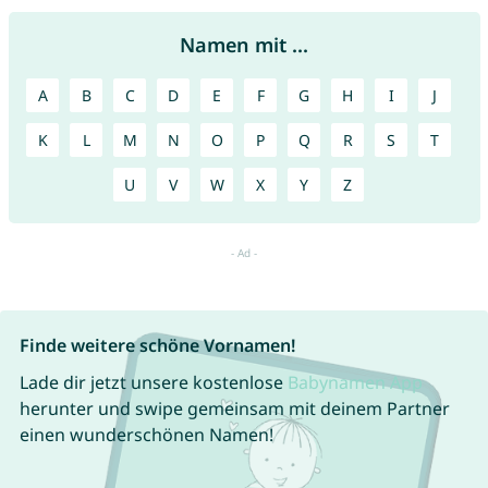
Namen mit ...
A
B
C
D
E
F
G
H
I
J
K
L
M
N
O
P
Q
R
S
T
U
V
W
X
Y
Z
Finde weitere schöne Vornamen!
Lade dir jetzt unsere kostenlose
Babynamen App
herunter und swipe gemeinsam mit deinem Partner
einen wunderschönen Namen!