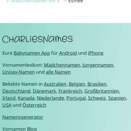
Mädchennamen mit E
Esmee
Eure
Babynamen App
für
Android
und
iPhone
Vornamenlexikon:
Mädchennamen
,
Jungennamen
,
Unisex-Namen
und
alle Namen
Beliebte Namen in
Australien
,
Belgien
,
Brasilien
,
Deutschland
,
Dänemark
,
Frankreich
,
Großbritannien
,
Irland
,
Kanada
,
Niederlande
,
Portugal
,
Schweiz
,
Spanien
,
USA
und
Österreich
Namensgenerator
Vornamen Blog