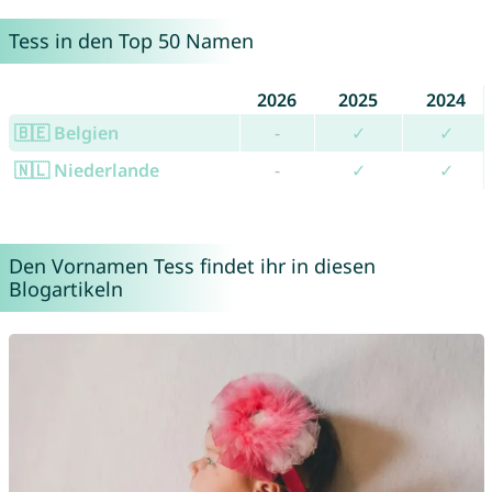
Tess in den Top 50 Namen
2026
2025
2024
🇧🇪 Belgien
-
✓
✓
🇳🇱 Niederlande
-
✓
✓
Den Vornamen Tess findet ihr in diesen
Blogartikeln