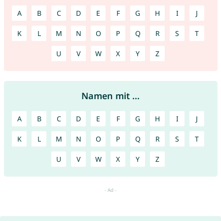
A
B
C
D
E
F
G
H
I
J
K
L
M
N
O
P
Q
R
S
T
U
V
W
X
Y
Z
Namen mit ...
A
B
C
D
E
F
G
H
I
J
K
L
M
N
O
P
Q
R
S
T
U
V
W
X
Y
Z