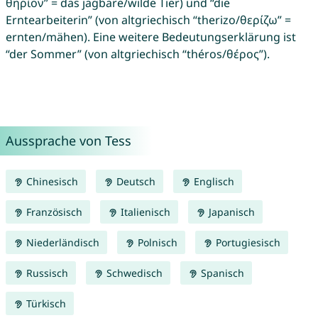
θηρίον” = das jagbare/wilde Tier) und “die
Erntearbeiterin” (von altgriechisch “therizo/θερίζω” =
ernten/mähen). Eine weitere Bedeutungserklärung ist
“der Sommer” (von altgriechisch “théros/θέρος”).
Aussprache von Tess
Chinesisch
Deutsch
Englisch
Französisch
Italienisch
Japanisch
Niederländisch
Polnisch
Portugiesisch
Russisch
Schwedisch
Spanisch
Türkisch