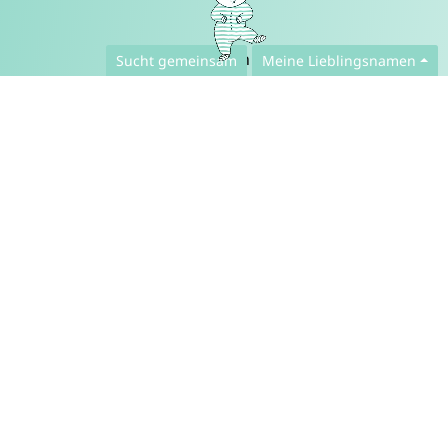
Deutsch ▾
Sucht gemeinsam
Meine Lieblingsnamen
Kontakt
Presse
Datenschutzerklärung der App
Datenschutzerklärung der Webseite
FAQ
Über uns
Zusammenarbeit
Impressum
© CharliesNames UG (haftungsbeschränkt)
Brahmsweg 6
85221 Dachau
Germany