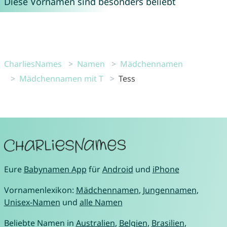
Diese Vornamen sind besonders beliebt
CharliesNames
Namen
Mädchennamen
Mädchennamen mit T
Tess
Eure
Babynamen App
für
Android
und
iPhone
Vornamenlexikon:
Mädchennamen
,
Jungennamen
,
Unisex-Namen
und
alle Namen
Beliebte Namen in
Australien
,
Belgien
,
Brasilien
,