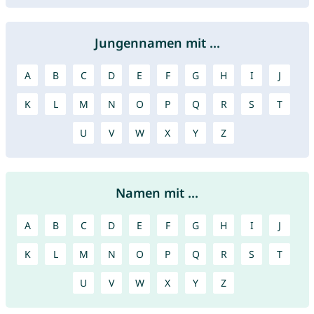
Jungennamen mit ...
A
B
C
D
E
F
G
H
I
J
K
L
M
N
O
P
Q
R
S
T
U
V
W
X
Y
Z
Namen mit ...
A
B
C
D
E
F
G
H
I
J
K
L
M
N
O
P
Q
R
S
T
U
V
W
X
Y
Z