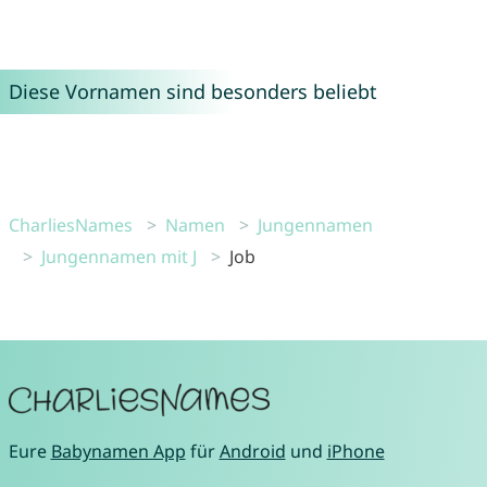
Diese Vornamen sind besonders beliebt
CharliesNames
Namen
Jungennamen
Jungennamen mit J
Job
Eure
Babynamen App
für
Android
und
iPhone