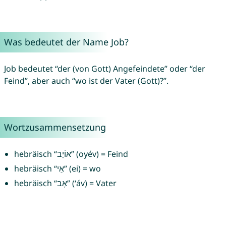
Was bedeutet der Name Job?
Job bedeutet “der (von Gott) Angefeindete” oder “der
Feind”, aber auch “wo ist der Vater (Gott)?”.
Wortzusammensetzung
hebräisch “אוֹיֵב” (oyév) = Feind
hebräisch “אֵי” (ei) = wo
hebräisch “אָב” (‘áv) = Vater