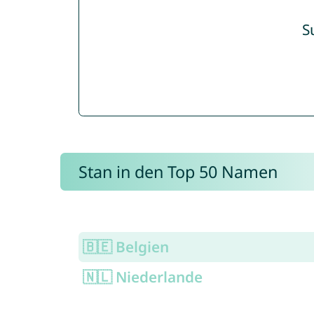
S
Stan in den Top 50 Namen
🇧🇪 Belgien
🇳🇱 Niederlande