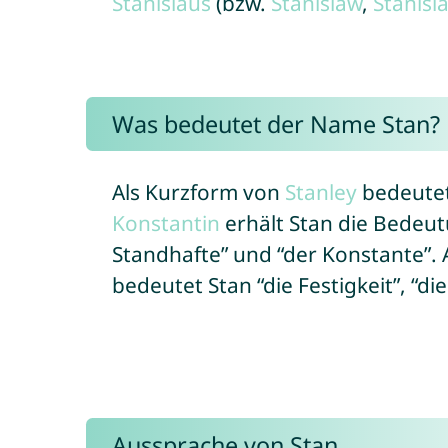
Stanislaus
(bzw.
Stanislaw
,
Stanisl
Was bedeutet der Name Stan?
Als Kurzform von
Stanley
bedeutet 
Konstantin
erhält Stan die Bedeut
Standhafte” und “der Konstante”.
bedeutet Stan “die Festigkeit”, “di
Aussprache von Stan