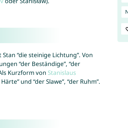
av
oder Stanisław).
N
Stan “die steinige Lichtung”. Von
ungen “der Beständige”, “der
 Als Kurzform von
Stanislaus
e Härte” und “der Slawe”, “der Ruhm”.