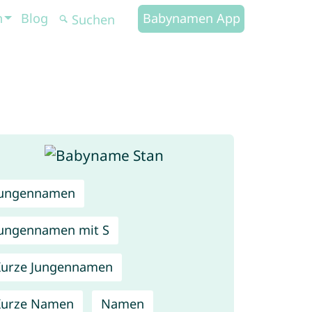
n
Blog
Babynamen App
Jungennamen
ungennamen mit S
urze Jungennamen
Kurze Namen
Namen