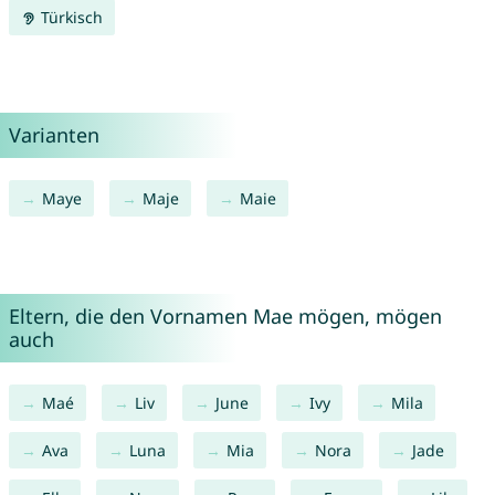
Türkisch
Varianten
Maye
Maje
Maie
Eltern, die den Vornamen Mae mögen, mögen
auch
Maé
Liv
June
Ivy
Mila
Ava
Luna
Mia
Nora
Jade