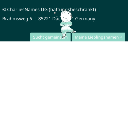
© CharliesNames UG (haftungsbeschränkt)
Brahmsweg 6
85221 Dachau
Germany
Sucht gemeinsam
Meine Lieblingsnamen