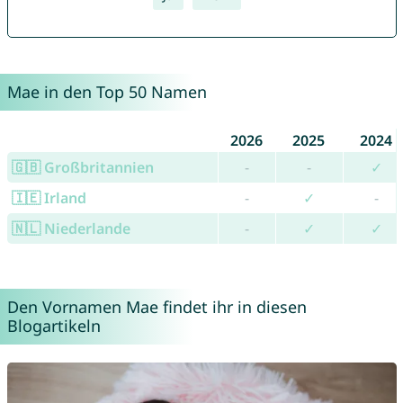
Mae in den Top 50 Namen
2026
2025
2024
🇬🇧 Großbritannien
-
-
✓
🇮🇪 Irland
-
✓
-
🇳🇱 Niederlande
-
✓
✓
Den Vornamen Mae findet ihr in diesen
Blogartikeln