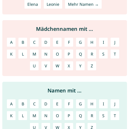
Elena
Leonie
Mehr Namen →
Mädchennamen mit ...
A
B
C
D
E
F
G
H
I
J
K
L
M
N
O
P
Q
R
S
T
U
V
W
X
Y
Z
Namen mit ...
A
B
C
D
E
F
G
H
I
J
K
L
M
N
O
P
Q
R
S
T
U
V
W
X
Y
Z