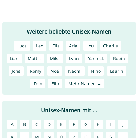
Weitere beliebte Unisex-Namen
Luca
Leo
Elia
Aria
Lou
Charlie
Lian
Mattis
Mika
Lynn
Yannick
Robin
Jona
Romy
Noé
Naomi
Nino
Laurin
Tom
Elin
Mehr Namen →
Unisex-Namen mit ...
A
B
C
D
E
F
G
H
I
J
K
L
M
N
O
P
Q
R
S
T