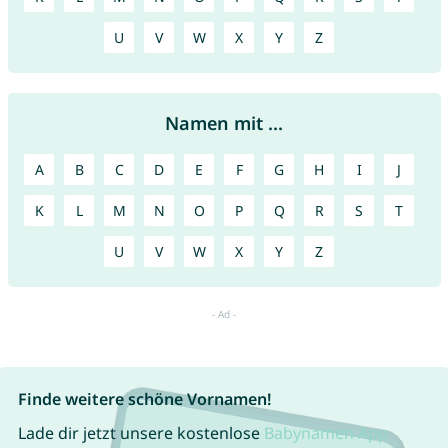
U
V
W
X
Y
Z
Namen mit ...
A
B
C
D
E
F
G
H
I
J
K
L
M
N
O
P
Q
R
S
T
U
V
W
X
Y
Z
Finde weitere schöne Vornamen!
Lade dir jetzt unsere kostenlose
Babynamen App