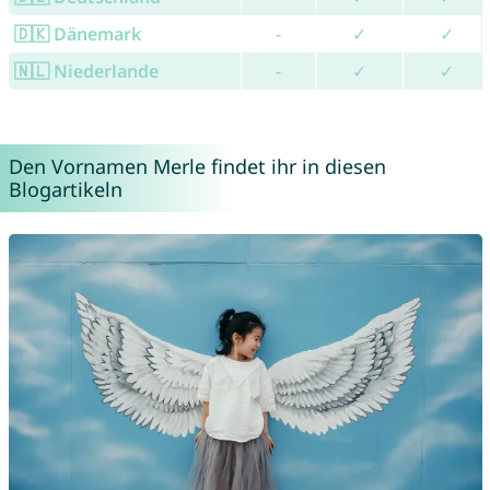
🇩🇰 Dänemark
-
✓
✓
🇳🇱 Niederlande
-
✓
✓
Den Vornamen Merle findet ihr in diesen
Blogartikeln