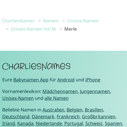
CharliesNames
Namen
Unisex-Namen
Unisex-Namen mit M
Merle
Eure
Babynamen App
für
Android
und
iPhone
Vornamenlexikon:
Mädchennamen
,
Jungennamen
,
Unisex-Namen
und
alle Namen
Beliebte Namen in
Australien
,
Belgien
,
Brasilien
,
Deutschland
,
Dänemark
,
Frankreich
,
Großbritannien
,
Irland
,
Kanada
,
Niederlande
,
Portugal
,
Schweiz
,
Spanien
,