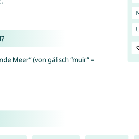
.
U
l?
nde Meer” (von gälisch “muir” =