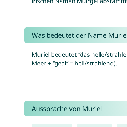
irischen Namen Muirgel abstammt
Was bedeutet der Name Murie
Muriel bedeutet “das helle/strahle
Meer + “geal” = hell/strahlend).
Aussprache von Muriel