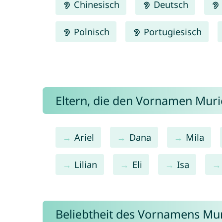
Chinesisch
Deutsch
Polnisch
Portugiesisch
Eltern, die den Vornamen Mur
Ariel
Dana
Mila
Lilian
Eli
Isa
Beliebtheit des Vornamens Mur