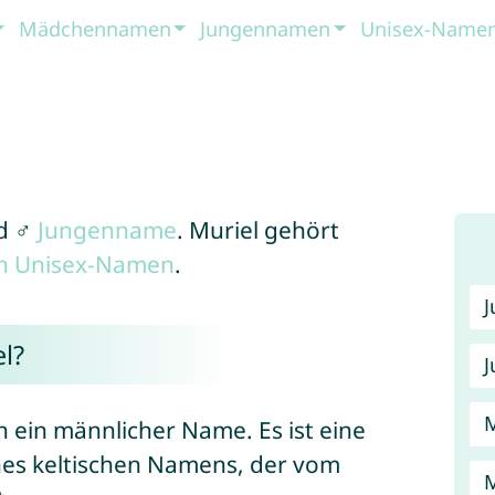
Mädchennamen
Jungennamen
Unisex-Name
d ♂
Jungenname
. Muriel gehört
en Unisex-Namen
.
l?
J
ch ein männlicher Name. Es ist eine
ines keltischen Namens, der vom