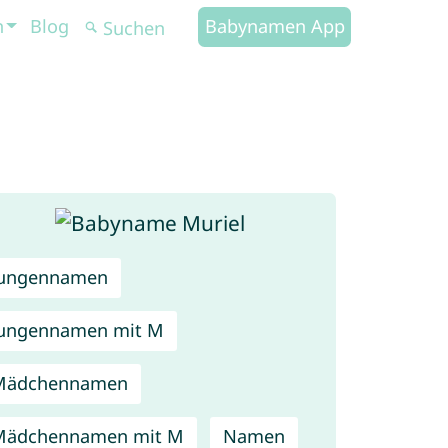
n
Blog
Babynamen App
Jungennamen
ungennamen mit M
Mädchennamen
Mädchennamen mit M
Namen