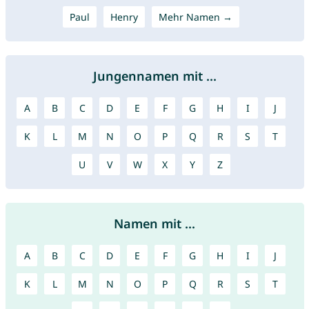
Paul
Henry
Mehr Namen →
Jungennamen mit ...
A
B
C
D
E
F
G
H
I
J
K
L
M
N
O
P
Q
R
S
T
U
V
W
X
Y
Z
Namen mit ...
A
B
C
D
E
F
G
H
I
J
K
L
M
N
O
P
Q
R
S
T