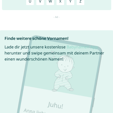
U
V
W
X
Y
Z
Finde weitere schöne Vornamen!
Lade dir jetzt unsere kostenlose
Babynamen App
herunter und swipe gemeinsam mit deinem Partner
einen wunderschönen Namen!