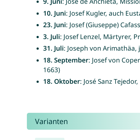
9. Juni
: José de Anchieta, Missi
10. Juni
: Josef Kugler, auch Eu
23. Juni
: Josef (Giuseppe) Cafa
3. Juli
: Josef Lenzel, Märtyrer, 
31. Juli
: Joseph von Arimathäa, 
18. September
: Josef von Cope
1663)
18. Oktober
: José Sanz Tejedor
Varianten