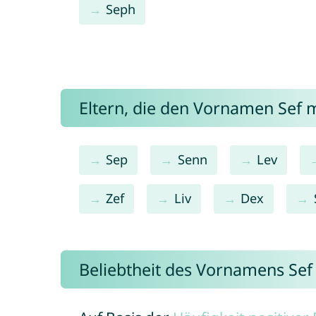
Seph
Eltern, die den Vornamen Sef
Sep
Senn
Lev
Zef
Liv
Dex
Beliebtheit des Vornamens Sef