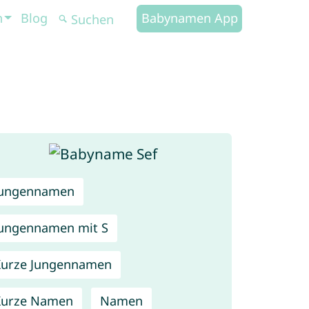
n
Blog
Babynamen App
Jungennamen
ungennamen mit S
urze Jungennamen
Kurze Namen
Namen