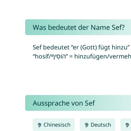
Was bedeutet der Name Sef?
Sef bedeutet “er (Gott) fügt hinzu
“hosíf/הוֹסִיף” = hinzufügen/ver
Aussprache von Sef
Chinesisch
Deutsch