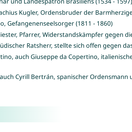
onar und Landespatron Brasiliens (1534 - 1597
stachius Kugler, Ordensbruder der Barmherzige
sso, Gefangenenseelsorger (1811 - 1860)
Priester, Pfarrer, Widerstandskämpfer gegen di
jüdischer Ratsherr, stellte sich offen gegen d
rtino, auch Giuseppe da Copertino, italienisch
, auch Cyrill Bertrán, spanischer Ordensmann 