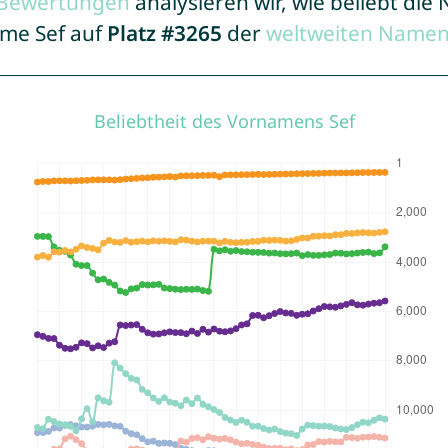
r Bewertungen
analysieren wir, wie beliebt di
ame Sef auf
Platz #3265
der
weltweiten Namen