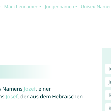
Mädchennamen
Jungennamen
Unisex-Name
J
des Namens
Jozef
, einer
K
ens
Josef
, der aus dem Hebräischen