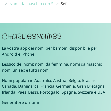
Nomi da maschio con S
Sef
La vostra
app dei nomi per bambini
disponibile per
Android
e
iPhone
Lessico dei nomi:
nomi da femmina
,
nomi da maschio
,
nomi unisex
e
tutti i nomi
Nomi popolari in
Australia
,
Austria
,
Belgio
,
Brasile
,
Canada
,
Danimarca
,
Francia
,
Germania
,
Gran Bretagna
,
Irlanda
,
Paesi Bassi
,
Portogallo
,
Spagna
,
Svizzera
e
USA
Generatore di nomi