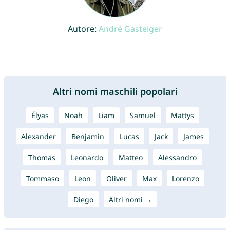
Autore:
André Gasteiger
Altri nomi maschili popolari
Élyas
Noah
Liam
Samuel
Mattys
Alexander
Benjamin
Lucas
Jack
James
Thomas
Leonardo
Matteo
Alessandro
Tommaso
Leon
Oliver
Max
Lorenzo
Diego
Altri nomi →