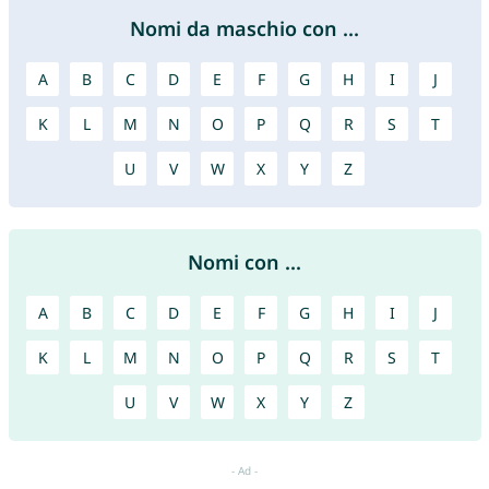
Nomi da maschio con ...
A
B
C
D
E
F
G
H
I
J
K
L
M
N
O
P
Q
R
S
T
U
V
W
X
Y
Z
Nomi con ...
A
B
C
D
E
F
G
H
I
J
K
L
M
N
O
P
Q
R
S
T
U
V
W
X
Y
Z