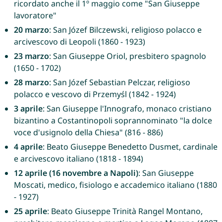
ricordato anche il 1º maggio come "San Giuseppe
lavoratore"
20 marzo
: San Józef Bilczewski, religioso polacco e
arcivescovo di Leopoli (1860 - 1923)
23 marzo
: San Giuseppe Oriol, presbitero spagnolo
(1650 - 1702)
28 marzo
: San Józef Sebastian Pelczar, religioso
polacco e vescovo di Przemyśl (1842 - 1924)
3 aprile
: San Giuseppe l'Innografo, monaco cristiano
bizantino a Costantinopoli soprannominato "la dolce
voce d'usignolo della Chiesa" (816 - 886)
4 aprile
: Beato Giuseppe Benedetto Dusmet, cardinale
e arcivescovo italiano (1818 - 1894)
12 aprile (16 novembre a Napoli)
: San Giuseppe
Moscati, medico, fisiologo e accademico italiano (1880
- 1927)
25 aprile
: Beato Giuseppe Trinità Rangel Montano,