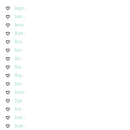
Iago
Iain
Ieva
Ifan
Iiro
Ian
Ilvi
Ike
Ilvy
Ion
Ioan
Irja
Iris
Isac
Isak