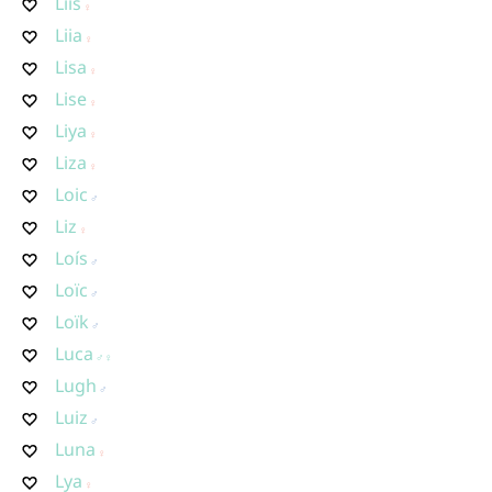
Liis
Liia
Lisa
Lise
Liya
Liza
Loic
Liz
Loís
Loïc
Loïk
Luca
Lugh
Luiz
Luna
Lya