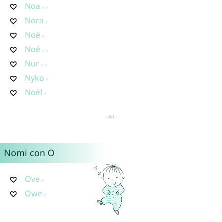
Noa
Nora
Noè
Noé
Nur
Nyko
Noël
Nomi con O
Ove
Owe