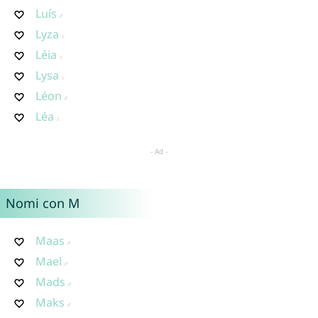
Luís
Lyza
Léia
Lysa
Léon
Léa
Nomi con M
Maas
Mael
Mads
Maks