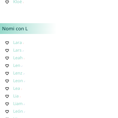
Kloé
Nomi con L
Lara
Lars
Leah
Len
Lenz
Leon
Lea
Lia
Liam
León