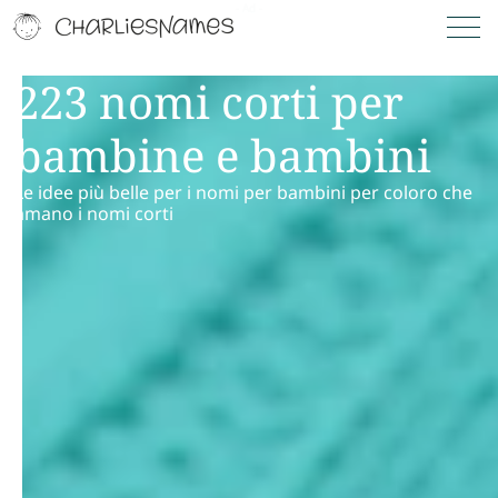
223 nomi corti per
bambine e bambini
Le idee più belle per i nomi per bambini per coloro che
amano i nomi corti