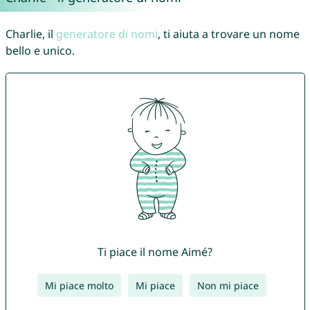
Charlie, il
generatore di nomi
, ti aiuta a trovare un nome
bello e unico.
Ti piace il nome Aimé?
Mi piace molto
Mi piace
Non mi piace