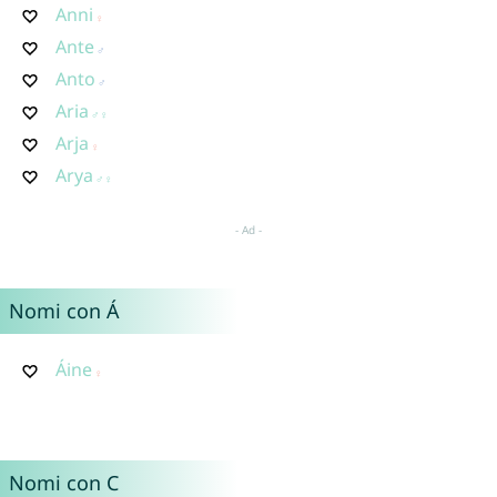
Anni
Ante
Anto
Aria
Arja
Arya
Nomi con Á
Áine
Nomi con C