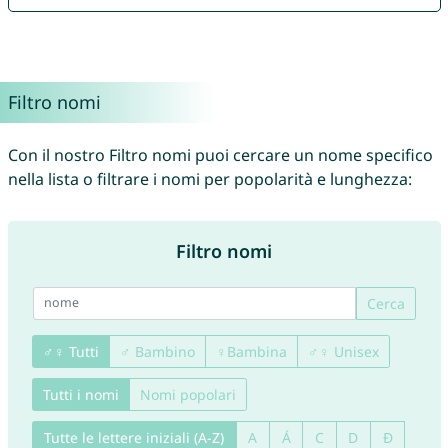
Filtro nomi
Con il nostro Filtro nomi puoi cercare un nome specifico
nella lista o filtrare i nomi per popolarità e lunghezza:
Filtro nomi
Cerca
♂♀ Tutti
♂ Bambino
♀Bambina
♂♀ Unisex
Tutti i nomi
Nomi popolari
Tutte le lettere iniziali (A-Z)
A
Á
C
D
Đ