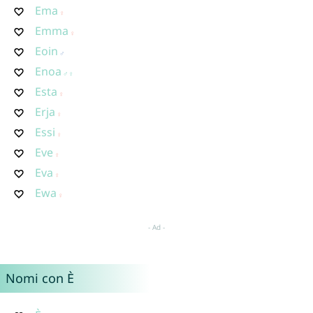
Ema
Emma
Eoin
Enoa
Esta
Erja
Essi
Eve
Eva
Ewa
Nomi con È