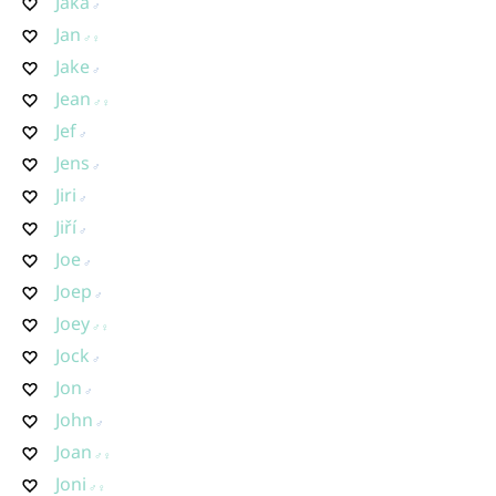
Jaka
Jan
Jake
Jean
Jef
Jens
Jiri
Jiří
Joe
Joep
Joey
Jock
Jon
John
Joan
Joni