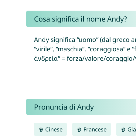
Cosa significa il nome Andy?
Andy significa “uomo” (dal greco a
“virile”, “maschiә”, “coraggiosә” e 
ἀνδρεία” = forza/valore/coraggio/vi
Pronuncia di Andy
Cinese
Francese
Gia