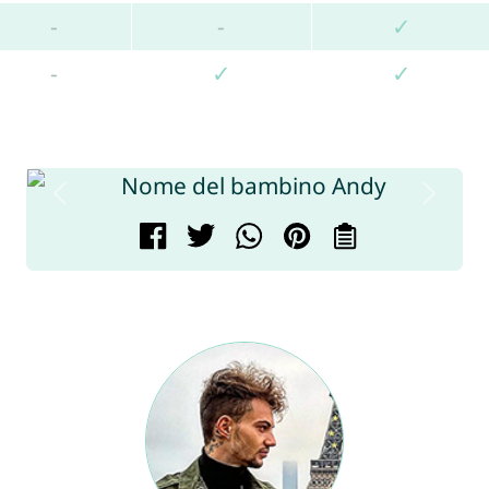
-
-
✓
-
✓
✓