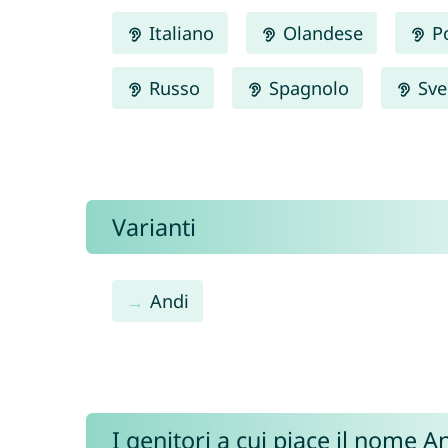
Italiano
Olandese
Po
Russo
Spagnolo
Sve
Varianti
Andi
I genitori a cui piace il nome