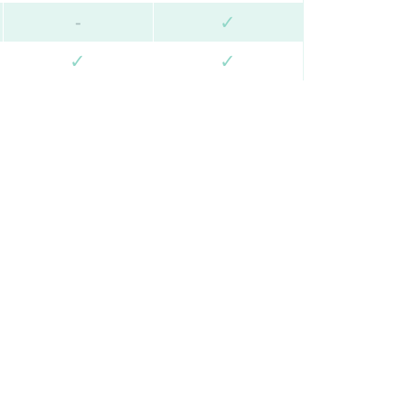
-
✓
✓
✓