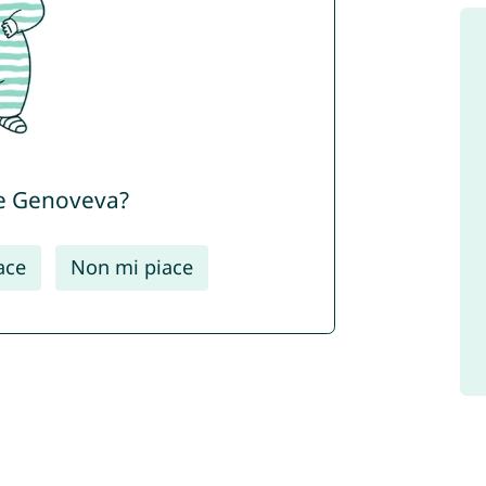
me Genoveva?
ace
Non mi piace