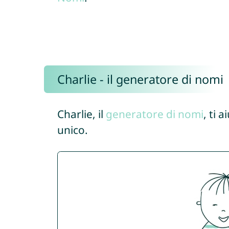
Charlie - il generatore di nomi
Charlie, il
generatore di nomi
, ti 
unico.