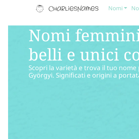
Nomi
No
Nomi femminil
belli e unici c
Scopri la varietà e trova il tuo nome
Györgyi. Significati e origini a portata