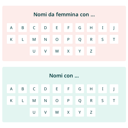
Nomi da femmina con ...
A
B
C
D
E
F
G
H
I
J
K
L
M
N
O
P
Q
R
S
T
U
V
W
X
Y
Z
Nomi con ...
A
B
C
D
E
F
G
H
I
J
K
L
M
N
O
P
Q
R
S
T
U
V
W
X
Y
Z