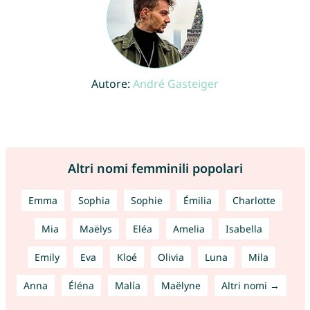
Autore:
André Gasteiger
Altri nomi femminili popolari
Emma
Sophia
Sophie
Émilia
Charlotte
Mia
Maëlys
Eléa
Amelia
Isabella
Emily
Eva
Kloé
Olivia
Luna
Mila
Anna
Éléna
Malía
Maëlyne
Altri nomi →