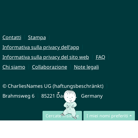
Contatti
Stampa
Informativa sulla privacy dell'app
Informativa sulla privacy del sito web
FAQ
Chi siamo
Collaborazione
Note legali
© CharliesNames UG (haftungsbeschränkt)
Brahmsweg 6
85221 Dachau
Germany
Cercate insieme
I miei nomi preferiti