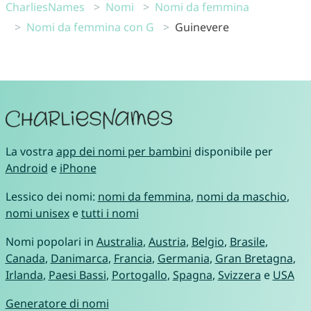
CharliesNames
Nomi
Nomi da femmina
Nomi da femmina con G
Guinevere
La vostra
app dei nomi per bambini
disponibile per
Android
e
iPhone
Lessico dei nomi:
nomi da femmina
,
nomi da maschio
,
nomi unisex
e
tutti i nomi
Nomi popolari in
Australia
,
Austria
,
Belgio
,
Brasile
,
Canada
,
Danimarca
,
Francia
,
Germania
,
Gran Bretagna
,
Irlanda
,
Paesi Bassi
,
Portogallo
,
Spagna
,
Svizzera
e
USA
Generatore di nomi